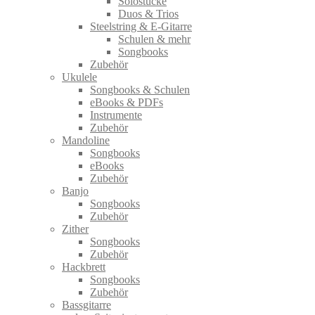
Solostücke
Duos & Trios
Steelstring & E-Gitarre
Schulen & mehr
Songbooks
Zubehör
Ukulele
Songbooks & Schulen
eBooks & PDFs
Instrumente
Zubehör
Mandoline
Songbooks
eBooks
Zubehör
Banjo
Songbooks
Zubehör
Zither
Songbooks
Zubehör
Hackbrett
Songbooks
Zubehör
Bassgitarre