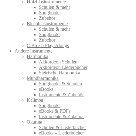
Holzblasinstrumente
Schulen & mehr
Songbooks
Zubehör
Blechblasinstrumente
Schulen & mehr
Songbooks
Zubehör
C Bb Eb Play-Alongs
Andere Instrumente
Harmonika
Akkordeon Schulen
Akkordeon Liederbücher
Steirische Harmonika
Mundharmonika
Songbooks & Schulen
eBooks
Instrumente & Zubehör
Kalimba
Songbooks
eBooks & PDFs
Instrumente & Zubehör
Okarina
Schulen & Liederbücher
eBooks – Liederbücher