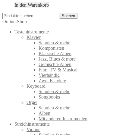
In den Warenkorb
Suchen
Suchen
nach:
Online-Shop
Tasteninstrumente
Klavier
Schulen & mehr
Komponisten
Klassische Alben
Jazz, Blues & more
Gemischte Alben
Film, TV & Musical
Vierhändig
Zwei Klaviere
Keyboard
Schulen & mehr
Songbooks
Orgel
Schulen & mehr
Alben
Mit anderen Instrumenten
Streichinstrumente
Violine
Schulen & mehr