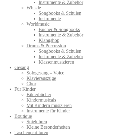
Instrumente & Zubehör
Whistle
Songbooks & Schulen
Instrumente
Worldmusic
Bücher & Songbooks
Instrumente & Zubehör
Klangshop
Drums & Percussion
Songbooks & Schulen
Instrumente & Zubehör
Klassenmusizieren
Gesang
Sologesang – Voice
Klavierauszüge
Chor
Für Kinder
Bilderbücher
Kindermusicals
Mit Kindern musizieren
Instrumente für Kinder
Boutique
Spieluhren
Kleine Besonderheiten
Taschenpartituren