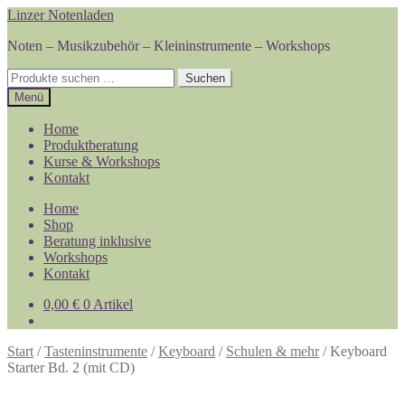
Zur
Zum
Linzer Notenladen
Navigation
Inhalt
Noten – Musikzubehör – Kleininstrumente – Workshops
springen
springen
Suchen
Suchen
nach:
Menü
Home
Produktberatung
Kurse & Workshops
Kontakt
Home
Shop
Beratung inklusive
Workshops
Kontakt
0,00
€
0 Artikel
Start
/
Tasteninstrumente
/
Keyboard
/
Schulen & mehr
/
Keyboard
Starter Bd. 2 (mit CD)