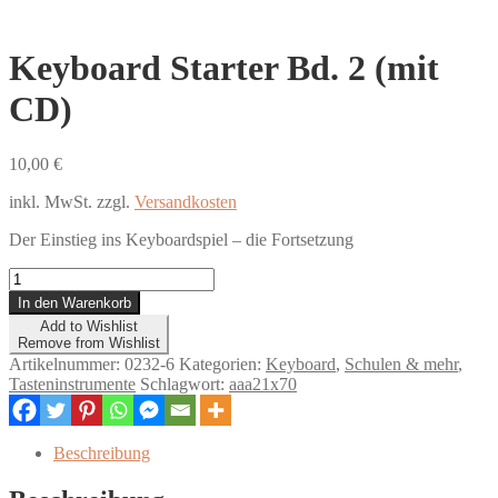
Keyboard Starter Bd. 2 (mit
CD)
10,00
€
inkl. MwSt.
zzgl.
Versandkosten
Der Einstieg ins Keyboardspiel – die Fortsetzung
Keyboard
Starter
In den Warenkorb
Bd.
Add to Wishlist
2
Remove from Wishlist
(mit
Artikelnummer:
0232-6
Kategorien:
Keyboard
,
Schulen & mehr
,
CD)
Tasteninstrumente
Schlagwort:
aaa21x70
Menge
Beschreibung