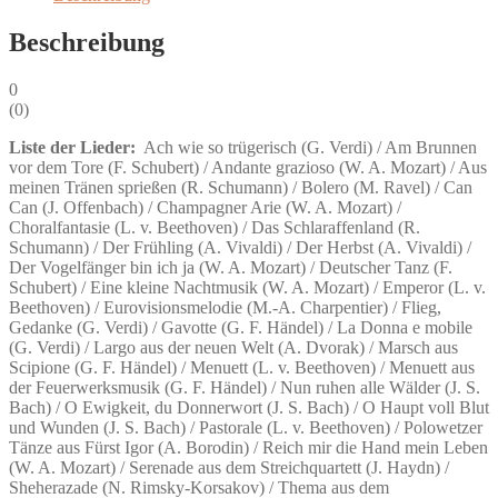
Beschreibung
0
(
0
)
Liste der Lieder:
Ach wie so trügerisch (G. Verdi) / Am Brunnen
vor dem Tore (F. Schubert) / Andante grazioso (W. A. Mozart) / Aus
meinen Tränen sprießen (R. Schumann) / Bolero (M. Ravel) / Can
Can (J. Offenbach) / Champagner Arie (W. A. Mozart) /
Choralfantasie (L. v. Beethoven) / Das Schlaraffenland (R.
Schumann) / Der Frühling (A. Vivaldi) / Der Herbst (A. Vivaldi) /
Der Vogelfänger bin ich ja (W. A. Mozart) / Deutscher Tanz (F.
Schubert) / Eine kleine Nachtmusik (W. A. Mozart) / Emperor (L. v.
Beethoven) / Eurovisionsmelodie (M.-A. Charpentier) / Flieg,
Gedanke (G. Verdi) / Gavotte (G. F. Händel) / La Donna e mobile
(G. Verdi) / Largo aus der neuen Welt (A. Dvorak) / Marsch aus
Scipione (G. F. Händel) / Menuett (L. v. Beethoven) / Menuett aus
der Feuerwerksmusik (G. F. Händel) / Nun ruhen alle Wälder (J. S.
Bach) / O Ewigkeit, du Donnerwort (J. S. Bach) / O Haupt voll Blut
und Wunden (J. S. Bach) / Pastorale (L. v. Beethoven) / Polowetzer
Tänze aus Fürst Igor (A. Borodin) / Reich mir die Hand mein Leben
(W. A. Mozart) / Serenade aus dem Streichquartett (J. Haydn) /
Sheherazade (N. Rimsky-Korsakov) / Thema aus dem