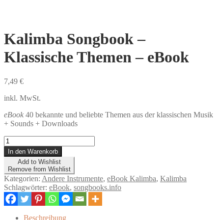
Kalimba Songbook –
Klassische Themen – eBook
7,49
€
inkl. MwSt.
eBook
40 bekannte und beliebte Themen aus der klassischen Musik
+ Sounds + Downloads
Kalimba
Songbook
In den Warenkorb
-
Add to Wishlist
Klassische
Remove from Wishlist
Themen
Kategorien:
Andere Instrumente
,
eBook Kalimba
,
Kalimba
-
Schlagwörter:
eBook
,
songbooks.info
eBook
Menge
Beschreibung