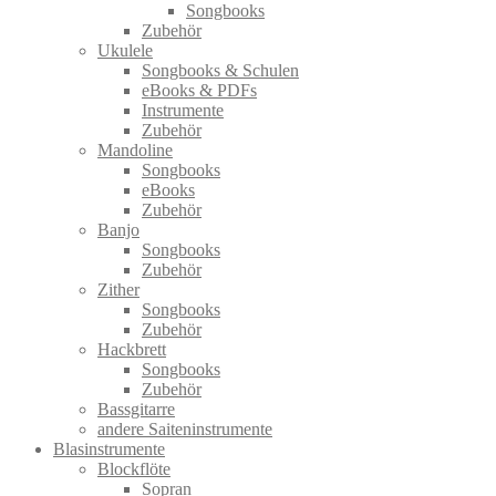
Songbooks
Zubehör
Ukulele
Songbooks & Schulen
eBooks & PDFs
Instrumente
Zubehör
Mandoline
Songbooks
eBooks
Zubehör
Banjo
Songbooks
Zubehör
Zither
Songbooks
Zubehör
Hackbrett
Songbooks
Zubehör
Bassgitarre
andere Saiteninstrumente
Blasinstrumente
Blockflöte
Sopran