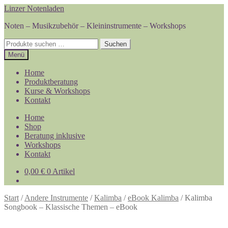
Zur
Zum
Linzer Notenladen
Navigation
Inhalt
Noten – Musikzubehör – Kleininstrumente – Workshops
springen
springen
Suchen
Suchen
nach:
Menü
Home
Produktberatung
Kurse & Workshops
Kontakt
Home
Shop
Beratung inklusive
Workshops
Kontakt
0,00
€
0 Artikel
Start
/
Andere Instrumente
/
Kalimba
/
eBook Kalimba
/
Kalimba
Songbook – Klassische Themen – eBook