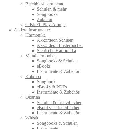
Blechblasinstrumente
Schulen & mehr
Songbooks
Zubehör
C Bb Eb Play-Alongs
Andere Instrumente
Harmonika
Akkordeon Schulen
Akkordeon Liederbücher
Steirische Harmonika
Mundharmonika
Songbooks & Schulen
eBooks
Instrumente & Zubehör
Kalimba
Songbooks
eBooks & PDFs
Instrumente & Zubehör
Okarina
Schulen & Liederbücher
eBooks – Liederbücher
Instrumente & Zubehör
Whistle
Songbooks & Schulen
Instrumente