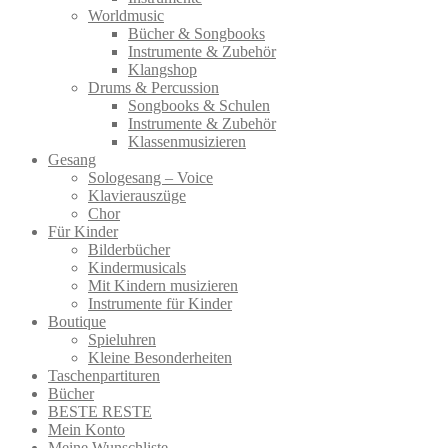
Worldmusic
Bücher & Songbooks
Instrumente & Zubehör
Klangshop
Drums & Percussion
Songbooks & Schulen
Instrumente & Zubehör
Klassenmusizieren
Gesang
Sologesang – Voice
Klavierauszüge
Chor
Für Kinder
Bilderbücher
Kindermusicals
Mit Kindern musizieren
Instrumente für Kinder
Boutique
Spieluhren
Kleine Besonderheiten
Taschenpartituren
Bücher
BESTE RESTE
Mein Konto
Meine Wunschliste