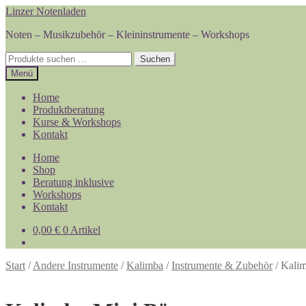
Zur
Zum
Linzer Notenladen
Navigation
Inhalt
Noten – Musikzubehör – Kleininstrumente – Workshops
springen
springen
Suchen
Suchen
nach:
Menü
Home
Produktberatung
Kurse & Workshops
Kontakt
Home
Shop
Beratung inklusive
Workshops
Kontakt
0,00
€
0 Artikel
Start
/
Andere Instrumente
/
Kalimba
/
Instrumente & Zubehör
/
Kalim