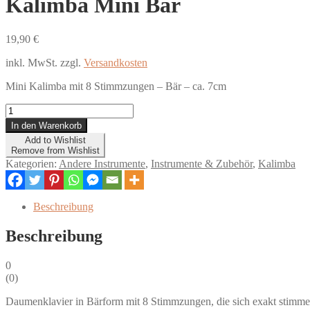
Kalimba Mini Bär
19,90
€
inkl. MwSt.
zzgl.
Versandkosten
Mini Kalimba mit 8 Stimmzungen – Bär – ca. 7cm
Kalimba
Mini
In den Warenkorb
Bär
Add to Wishlist
Menge
Remove from Wishlist
Kategorien:
Andere Instrumente
,
Instrumente & Zubehör
,
Kalimba
Beschreibung
Beschreibung
0
(
0
)
Daumenklavier in Bärform mit 8 Stimmzungen, die sich exakt stimmen