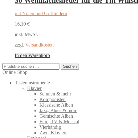
30 Weihnachtslieder für die Tin Whist
mit Noten und Griffbildern
16,10
€
inkl. MwSt.
zzgl.
Versandkosten
In den Warenkorb
Suchen
Suchen
nach:
Online-Shop
Tasteninstrumente
Klavier
Schulen & mehr
Komponisten
Klassische Alben
Jazz, Blues & more
Gemischte Alben
Film, TV & Musical
Vierhändig
Zwei Klaviere