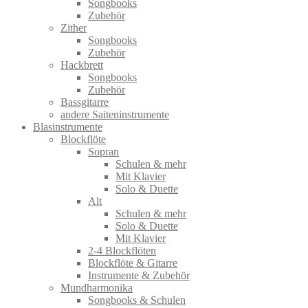
Songbooks
Zubehör
Zither
Songbooks
Zubehör
Hackbrett
Songbooks
Zubehör
Bassgitarre
andere Saiteninstrumente
Blasinstrumente
Blockflöte
Sopran
Schulen & mehr
Mit Klavier
Solo & Duette
Alt
Schulen & mehr
Solo & Duette
Mit Klavier
2-4 Blockflöten
Blockflöte & Gitarre
Instrumente & Zubehör
Mundharmonika
Songbooks & Schulen