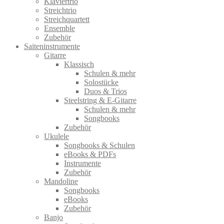
Klaviertrio
Streichtrio
Streichquartett
Ensemble
Zubehör
Saiteninstrumente
Gitarre
Klassisch
Schulen & mehr
Solostücke
Duos & Trios
Steelstring & E-Gitarre
Schulen & mehr
Songbooks
Zubehör
Ukulele
Songbooks & Schulen
eBooks & PDFs
Instrumente
Zubehör
Mandoline
Songbooks
eBooks
Zubehör
Banjo