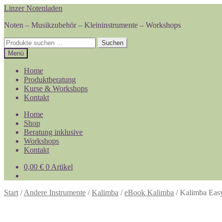
Zur
Zum
Linzer Notenladen
Navigation
Inhalt
Noten – Musikzubehör – Kleininstrumente – Workshops
springen
springen
Suchen
Suchen
nach:
Menü
Home
Produktberatung
Kurse & Workshops
Kontakt
Home
Shop
Beratung inklusive
Workshops
Kontakt
0,00
€
0 Artikel
Start
/
Andere Instrumente
/
Kalimba
/
eBook Kalimba
/
Kalimba Easy