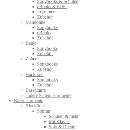
Songbooks & Schulen
eBooks & PDFs
Instrumente
Zubehör
Mandoline
Songbooks
eBooks
Zubehör
Banjo
Songbooks
Zubehör
Zither
Songbooks
Zubehör
Hackbrett
Songbooks
Zubehör
Bassgitarre
andere Saiteninstrumente
Blasinstrumente
Blockflöte
Sopran
Schulen & mehr
Mit Klavier
Solo & Duette