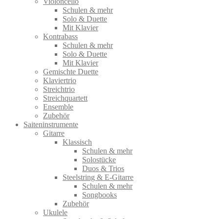
Violoncello
Schulen & mehr
Solo & Duette
Mit Klavier
Kontrabass
Schulen & mehr
Solo & Duette
Mit Klavier
Gemischte Duette
Klaviertrio
Streichtrio
Streichquartett
Ensemble
Zubehör
Saiteninstrumente
Gitarre
Klassisch
Schulen & mehr
Solostücke
Duos & Trios
Steelstring & E-Gitarre
Schulen & mehr
Songbooks
Zubehör
Ukulele