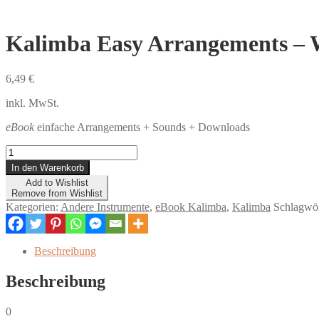
Kalimba Easy Arrangements – 
6,49
€
inkl. MwSt.
eBook
einfache Arrangements + Sounds + Downloads
Kalimba
Easy
In den Warenkorb
Arrangements
Add to Wishlist
-
Remove from Wishlist
Wanderlieder
Kategorien:
Andere Instrumente
,
eBook Kalimba
,
Kalimba
Schlagwör
-
eBook
Menge
Beschreibung
Beschreibung
0