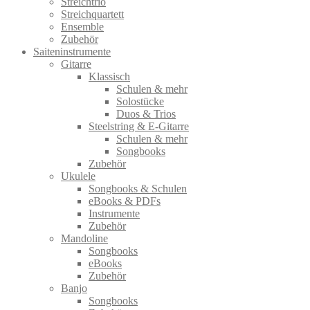
Streichtrio
Streichquartett
Ensemble
Zubehör
Saiteninstrumente
Gitarre
Klassisch
Schulen & mehr
Solostücke
Duos & Trios
Steelstring & E-Gitarre
Schulen & mehr
Songbooks
Zubehör
Ukulele
Songbooks & Schulen
eBooks & PDFs
Instrumente
Zubehör
Mandoline
Songbooks
eBooks
Zubehör
Banjo
Songbooks