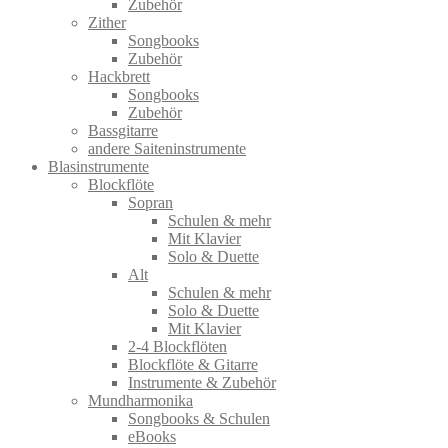
Zubehör
Zither
Songbooks
Zubehör
Hackbrett
Songbooks
Zubehör
Bassgitarre
andere Saiteninstrumente
Blasinstrumente
Blockflöte
Sopran
Schulen & mehr
Mit Klavier
Solo & Duette
Alt
Schulen & mehr
Solo & Duette
Mit Klavier
2-4 Blockflöten
Blockflöte & Gitarre
Instrumente & Zubehör
Mundharmonika
Songbooks & Schulen
eBooks