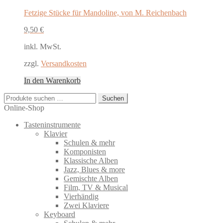
Fetzige Stücke für Mandoline, von M. Reichenbach
9,50
€
inkl. MwSt.
zzgl.
Versandkosten
In den Warenkorb
Suchen
Suchen
nach:
Online-Shop
Tasteninstrumente
Klavier
Schulen & mehr
Komponisten
Klassische Alben
Jazz, Blues & more
Gemischte Alben
Film, TV & Musical
Vierhändig
Zwei Klaviere
Keyboard