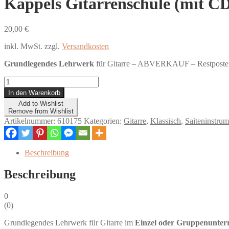
Käppels Gitarrenschule (mit C
20,00
€
inkl. MwSt.
zzgl.
Versandkosten
Grundlegendes Lehrwerk
für Gitarre – ABVERKAUF – Restposten
Käppels
Gitarrenschule
In den Warenkorb
(mit
Add to Wishlist
CD)
Remove from Wishlist
Menge
Artikelnummer:
610175
Kategorien:
Gitarre
,
Klassisch
,
Saiteninstrum
Beschreibung
Beschreibung
0
(
0
)
Grundlegendes Lehrwerk für Gitarre im
Einzel oder Gruppenunterr