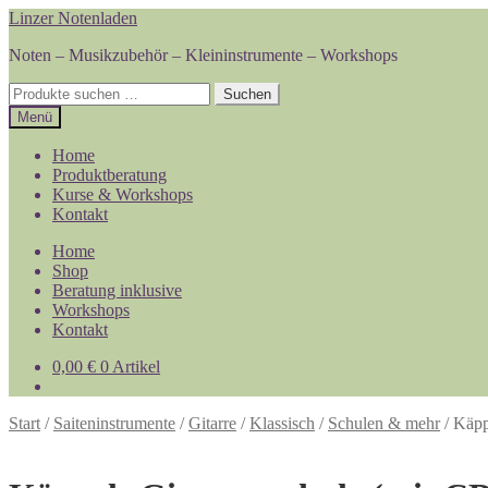
Zur
Zum
Linzer Notenladen
Navigation
Inhalt
Noten – Musikzubehör – Kleininstrumente – Workshops
springen
springen
Suchen
Suchen
nach:
Menü
Home
Produktberatung
Kurse & Workshops
Kontakt
Home
Shop
Beratung inklusive
Workshops
Kontakt
0,00
€
0 Artikel
Start
/
Saiteninstrumente
/
Gitarre
/
Klassisch
/
Schulen & mehr
/
Käpp