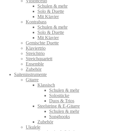
Violoncello
Schulen & mehr
Solo & Duette
Mit Klavier
Kontrabass
Schulen & mehr
Solo & Duette
Mit Klavier
Gemischte Duette
Klaviertrio
Streichtrio
Streichquartett
Ensemble
Zubehör
Saiteninstrumente
Gitarre
Klassisch
Schulen & mehr
Solostücke
Duos & Trios
Steelstring & E-Gitarre
Schulen & mehr
Songbooks
Zubehör
Ukulele