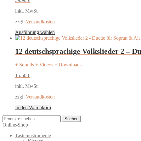
39,90
€
inkl. MwSt.
zzgl.
Versandkosten
Dieses
Ausführung wählen
Produkt
weist
mehrere
12 deutschsprachige Volkslieder 2 – Du
Varianten
auf.
+ Sounds + Videos + Downloads
Die
Optionen
15,50
€
können
auf
inkl. MwSt.
der
Produktseite
zzgl.
Versandkosten
gewählt
werden
In den Warenkorb
Suchen
Suchen
nach:
Online-Shop
Tasteninstrumente