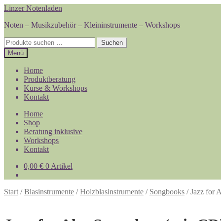
Zur
Zum
Linzer Notenladen
Navigation
Inhalt
Noten – Musikzubehör – Kleininstrumente – Workshops
springen
springen
Suchen
Suchen
nach:
Menü
Home
Produktberatung
Kurse & Workshops
Kontakt
Home
Shop
Beratung inklusive
Workshops
Kontakt
0,00
€
0 Artikel
Start
/
Blasinstrumente
/
Holzblasinstrumente
/
Songbooks
/
Jazz for 