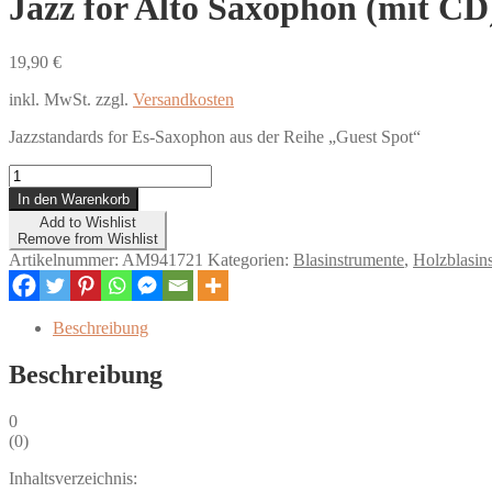
Jazz for Alto Saxophon (mit CD
19,90
€
inkl. MwSt.
zzgl.
Versandkosten
Jazzstandards for Es-Saxophon aus der Reihe „Guest Spot“
Jazz
for
In den Warenkorb
Alto
Add to Wishlist
Saxophon
Remove from Wishlist
(mit
Artikelnummer:
AM941721
Kategorien:
Blasinstrumente
,
Holzblasin
CD)
Menge
Beschreibung
Beschreibung
0
(
0
)
Inhaltsverzeichnis: