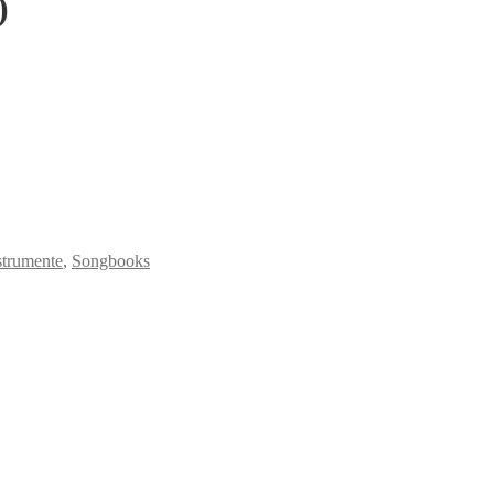
)
strumente
,
Songbooks