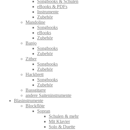
Songbooks & Schulen
eBooks & PDFs
Instrumente
Zubehör
Mandoline
Songbooks
eBooks
Zubehör
Banjo
Songbooks
Zubehör
Zither
Songbooks
Zubehör
Hackbrett
Songbooks
Zubehör
Bassgitarre
andere Saiteninstrumente
Blasinstrumente
Blockflöte
Sopran
Schulen & mehr
Mit Klavier
Solo & Duette