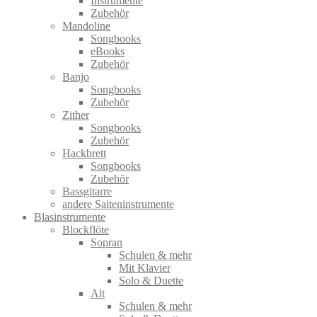
Instrumente
Zubehör
Mandoline
Songbooks
eBooks
Zubehör
Banjo
Songbooks
Zubehör
Zither
Songbooks
Zubehör
Hackbrett
Songbooks
Zubehör
Bassgitarre
andere Saiteninstrumente
Blasinstrumente
Blockflöte
Sopran
Schulen & mehr
Mit Klavier
Solo & Duette
Alt
Schulen & mehr