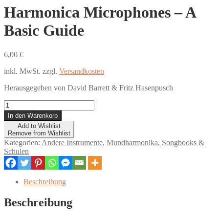
Harmonica Microphones – A
Basic Guide
6,00
€
inkl. MwSt.
zzgl.
Versandkosten
Herausgegeben von David Barrett & Fritz Hasenpusch
Harmonica
Microphones
In den Warenkorb
-
Add to Wishlist
A
Remove from Wishlist
Basic
Kategorien:
Andere Instrumente
,
Mundharmonika
,
Songbooks &
Guide
Schulen
Menge
Beschreibung
Beschreibung