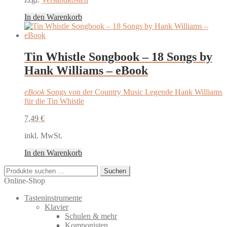
In den Warenkorb
Tin Whistle Songbook – 18 Songs by
Hank Williams – eBook
eBook
Songs von der Country Music Legende Hank Williams
für die Tin Whistle
7,49
€
inkl. MwSt.
In den Warenkorb
Suchen
Suchen
nach:
Online-Shop
Tasteninstrumente
Klavier
Schulen & mehr
Komponisten