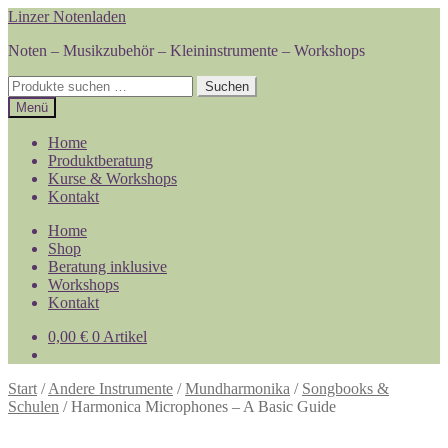
Zur
Zum
Linzer Notenladen
Navigation
Inhalt
Noten – Musikzubehör – Kleininstrumente – Workshops
springen
springen
Suchen
Suchen
nach:
Menü
Home
Produktberatung
Kurse & Workshops
Kontakt
Home
Shop
Beratung inklusive
Workshops
Kontakt
0,00
€
0 Artikel
Start
/
Andere Instrumente
/
Mundharmonika
/
Songbooks &
Schulen
/
Harmonica Microphones – A Basic Guide