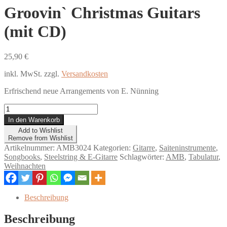
Groovin` Christmas Guitars
(mit CD)
25,90
€
inkl. MwSt.
zzgl.
Versandkosten
Erfrischend neue Arrangements von E. Nünning
Groovin`
Christmas
In den Warenkorb
Guitars
Add to Wishlist
(mit
Remove from Wishlist
CD)
Artikelnummer:
AMB3024
Kategorien:
Gitarre
,
Saiteninstrumente
,
Menge
Songbooks
,
Steelstring & E-Gitarre
Schlagwörter:
AMB
,
Tabulatur
,
Weihnachten
Beschreibung
Beschreibung