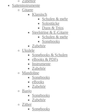
Zubehör
Saiteninstrumente
Gitarre
Klassisch
Schulen & mehr
Solostücke
Duos & Trios
Steelstring & E-Gitarre
Schulen & mehr
Songbooks
Zubehör
Ukulele
Songbooks & Schulen
eBooks & PDFs
Instrumente
Zubehör
Mandoline
Songbooks
eBooks
Zubehör
Banjo
Songbooks
Zubehör
Zither
Songbooks