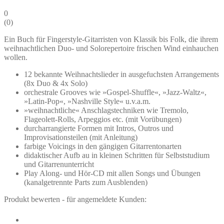
0
(
0
)
Ein Buch für Fingerstyle-Gitarristen von Klassik bis Folk, die ihrem
weihnachtlichen Duo- und Solorepertoire frischen Wind einhauchen
wollen.
12 bekannte Weihnachtslieder in ausgefuchsten Arrangements
(8x Duo & 4x Solo)
orchestrale Grooves wie »Gospel-Shuffle«, »Jazz-Waltz«,
»Latin-Pop«, »Nashville Style« u.v.a.m.
»weihnachtliche« Anschlagstechniken wie Tremolo,
Flageolett-Rolls, Arpeggios etc. (mit Vorübungen)
durcharrangierte Formen mit Intros, Outros und
Improvisationsteilen (mit Anleitung)
farbige Voicings in den gängigen Gitarrentonarten
didaktischer Aufb au in kleinen Schritten für Selbststudium
und Gitarrenunterricht
Play Along- und Hör-CD mit allen Songs und Übungen
(kanalgetrennte Parts zum Ausblenden)
Produkt bewerten - für angemeldete Kunden: