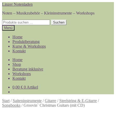
Zur
Zum
Linzer Notenladen
Navigation
Inhalt
Noten – Musikzubehör – Kleininstrumente – Workshops
springen
springen
Suchen
Suchen
nach:
Menü
Home
Produktberatung
Kurse & Workshops
Kontakt
Home
Shop
Beratung inklusive
Workshops
Kontakt
0,00
€
0 Artikel
Start
/
Saiteninstrumente
/
Gitarre
/
Steelstring & E-Gitarre
/
Songbooks
/
Groovin` Christmas Guitars (mit CD)