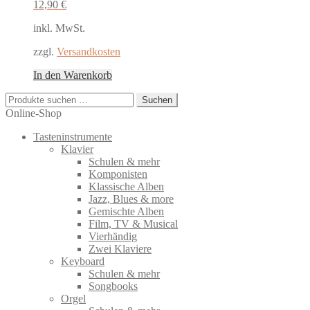
12,90
€
inkl. MwSt.
zzgl.
Versandkosten
In den Warenkorb
Suchen
Suchen
nach:
Online-Shop
Tasteninstrumente
Klavier
Schulen & mehr
Komponisten
Klassische Alben
Jazz, Blues & more
Gemischte Alben
Film, TV & Musical
Vierhändig
Zwei Klaviere
Keyboard
Schulen & mehr
Songbooks
Orgel