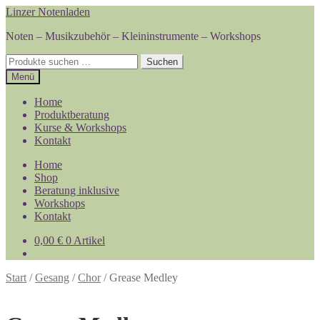
Zur
Zum
Linzer Notenladen
Navigation
Inhalt
Noten – Musikzubehör – Kleininstrumente – Workshops
springen
springen
Suchen
Suchen
nach:
Menü
Home
Produktberatung
Kurse & Workshops
Kontakt
Home
Shop
Beratung inklusive
Workshops
Kontakt
0,00
€
0 Artikel
Start
/
Gesang
/
Chor
/
Grease Medley