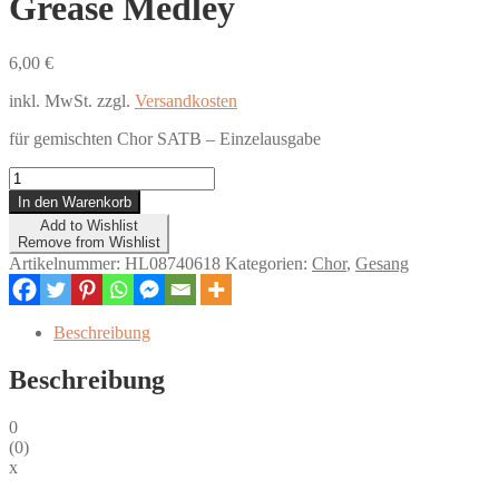
Grease Medley
6,00
€
inkl. MwSt.
zzgl.
Versandkosten
für gemischten Chor SATB – Einzelausgabe
Grease
Medley
In den Warenkorb
Menge
Add to Wishlist
Remove from Wishlist
Artikelnummer:
HL08740618
Kategorien:
Chor
,
Gesang
Beschreibung
Beschreibung
0
(
0
)
x