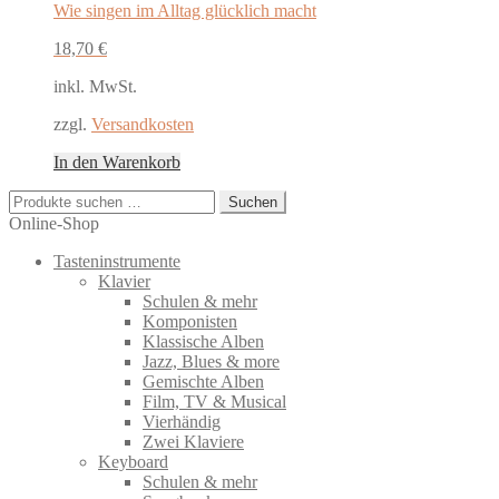
Wie singen im Alltag glücklich macht
18,70
€
inkl. MwSt.
zzgl.
Versandkosten
In den Warenkorb
Suchen
Suchen
nach:
Online-Shop
Tasteninstrumente
Klavier
Schulen & mehr
Komponisten
Klassische Alben
Jazz, Blues & more
Gemischte Alben
Film, TV & Musical
Vierhändig
Zwei Klaviere
Keyboard
Schulen & mehr