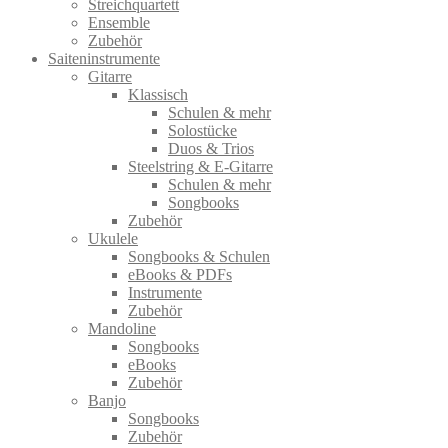
Streichquartett
Ensemble
Zubehör
Saiteninstrumente
Gitarre
Klassisch
Schulen & mehr
Solostücke
Duos & Trios
Steelstring & E-Gitarre
Schulen & mehr
Songbooks
Zubehör
Ukulele
Songbooks & Schulen
eBooks & PDFs
Instrumente
Zubehör
Mandoline
Songbooks
eBooks
Zubehör
Banjo
Songbooks
Zubehör