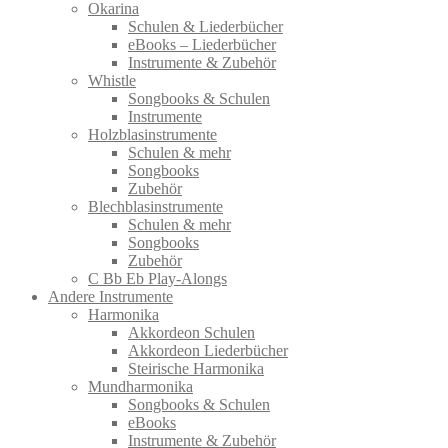
Okarina
Schulen & Liederbücher
eBooks – Liederbücher
Instrumente & Zubehör
Whistle
Songbooks & Schulen
Instrumente
Holzblasinstrumente
Schulen & mehr
Songbooks
Zubehör
Blechblasinstrumente
Schulen & mehr
Songbooks
Zubehör
C Bb Eb Play-Alongs
Andere Instrumente
Harmonika
Akkordeon Schulen
Akkordeon Liederbücher
Steirische Harmonika
Mundharmonika
Songbooks & Schulen
eBooks
Instrumente & Zubehör