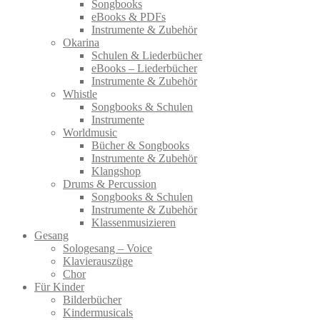
Songbooks
eBooks & PDFs
Instrumente & Zubehör
Okarina
Schulen & Liederbücher
eBooks – Liederbücher
Instrumente & Zubehör
Whistle
Songbooks & Schulen
Instrumente
Worldmusic
Bücher & Songbooks
Instrumente & Zubehör
Klangshop
Drums & Percussion
Songbooks & Schulen
Instrumente & Zubehör
Klassenmusizieren
Gesang
Sologesang – Voice
Klavierauszüge
Chor
Für Kinder
Bilderbücher
Kindermusicals