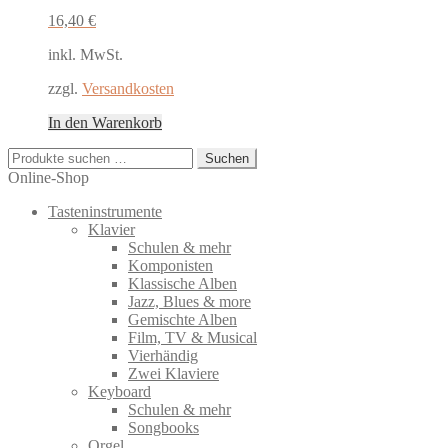
16,40
€
inkl. MwSt.
zzgl.
Versandkosten
In den Warenkorb
Suchen
Suchen
nach:
Online-Shop
Tasteninstrumente
Klavier
Schulen & mehr
Komponisten
Klassische Alben
Jazz, Blues & more
Gemischte Alben
Film, TV & Musical
Vierhändig
Zwei Klaviere
Keyboard
Schulen & mehr
Songbooks
Orgel