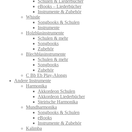
Schulen & Liederbücher
eBooks – Liederbücher
Instrumente & Zubehör
Whistle
Songbooks & Schulen
Instrumente
Holzblasinstrumente
Schulen & mehr
Songbooks
Zubehör
Blechblasinstrumente
Schulen & mehr
Songbooks
Zubehör
C Bb Eb Play-Alongs
Andere Instrumente
Harmonika
Akkordeon Schulen
Akkordeon Liederbücher
Steirische Harmonika
Mundharmonika
Songbooks & Schulen
eBooks
Instrumente & Zubehör
Kalimba