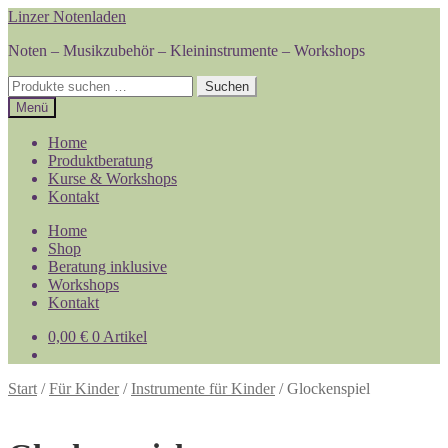
Zur
Zum
Linzer Notenladen
Navigation
Inhalt
Noten – Musikzubehör – Kleininstrumente – Workshops
springen
springen
Suchen
Suchen
nach:
Menü
Home
Produktberatung
Kurse & Workshops
Kontakt
Home
Shop
Beratung inklusive
Workshops
Kontakt
0,00
€
0 Artikel
Start
/
Für Kinder
/
Instrumente für Kinder
/
Glockenspiel