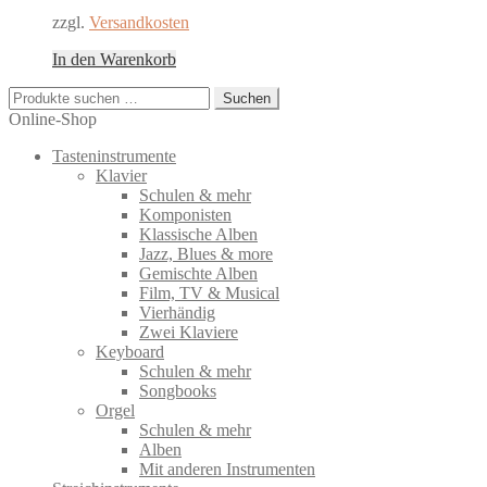
zzgl.
Versandkosten
In den Warenkorb
Suchen
Suchen
nach:
Online-Shop
Tasteninstrumente
Klavier
Schulen & mehr
Komponisten
Klassische Alben
Jazz, Blues & more
Gemischte Alben
Film, TV & Musical
Vierhändig
Zwei Klaviere
Keyboard
Schulen & mehr
Songbooks
Orgel
Schulen & mehr
Alben
Mit anderen Instrumenten