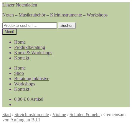
Zur
Zum
Linzer Notenladen
Navigation
Inhalt
Noten – Musikzubehör – Kleininstrumente – Workshops
springen
springen
Suchen
Suchen
nach:
Menü
Home
Produktberatung
Kurse & Workshops
Kontakt
Home
Shop
Beratung inklusive
Workshops
Kontakt
0,00
€
0 Artikel
Start
/
Streichinstrumente
/
Violine
/
Schulen & mehr
/
Gemeinsam
von Anfang an Bd.1