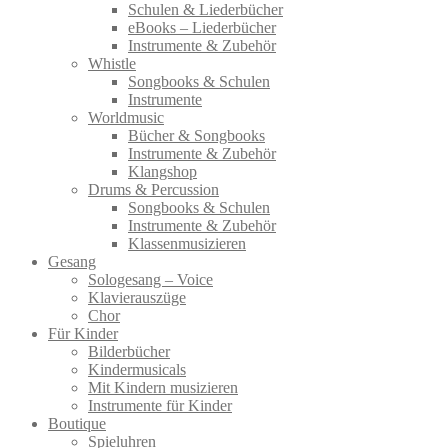
Schulen & Liederbücher
eBooks – Liederbücher
Instrumente & Zubehör
Whistle
Songbooks & Schulen
Instrumente
Worldmusic
Bücher & Songbooks
Instrumente & Zubehör
Klangshop
Drums & Percussion
Songbooks & Schulen
Instrumente & Zubehör
Klassenmusizieren
Gesang
Sologesang – Voice
Klavierauszüge
Chor
Für Kinder
Bilderbücher
Kindermusicals
Mit Kindern musizieren
Instrumente für Kinder
Boutique
Spieluhren