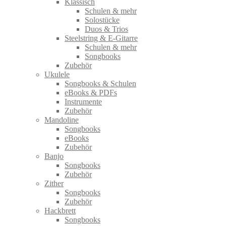
Klassisch
Schulen & mehr
Solostücke
Duos & Trios
Steelstring & E-Gitarre
Schulen & mehr
Songbooks
Zubehör
Ukulele
Songbooks & Schulen
eBooks & PDFs
Instrumente
Zubehör
Mandoline
Songbooks
eBooks
Zubehör
Banjo
Songbooks
Zubehör
Zither
Songbooks
Zubehör
Hackbrett
Songbooks