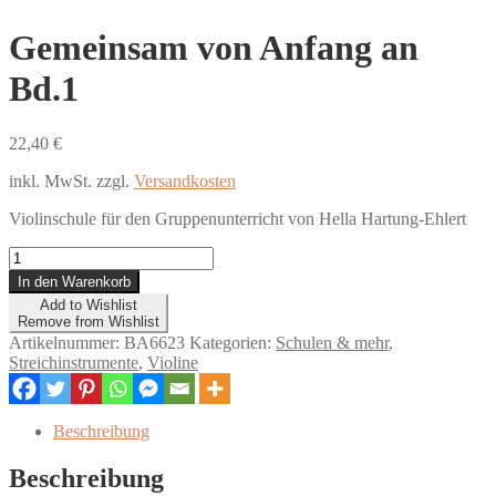
Gemeinsam von Anfang an
Bd.1
22,40
€
inkl. MwSt.
zzgl.
Versandkosten
Violinschule für den Gruppenunterricht von Hella Hartung-Ehlert
Gemeinsam
von
In den Warenkorb
Anfang
Add to Wishlist
an
Remove from Wishlist
Bd.1
Artikelnummer:
BA6623
Kategorien:
Schulen & mehr
,
Menge
Streichinstrumente
,
Violine
Beschreibung
Beschreibung