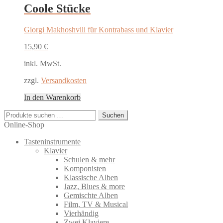
Coole Stücke
Giorgi Makhoshvili für Kontrabass und Klavier
15,90
€
inkl. MwSt.
zzgl.
Versandkosten
In den Warenkorb
Suchen
Suchen
nach:
Online-Shop
Tasteninstrumente
Klavier
Schulen & mehr
Komponisten
Klassische Alben
Jazz, Blues & more
Gemischte Alben
Film, TV & Musical
Vierhändig
Zwei Klaviere