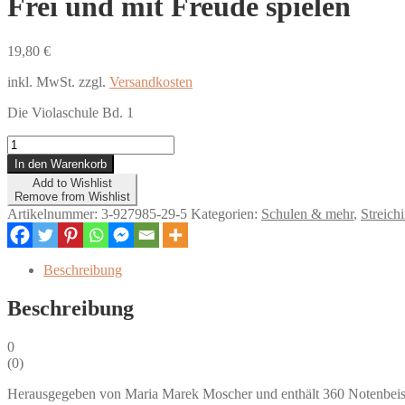
Frei und mit Freude spielen
19,80
€
inkl. MwSt.
zzgl.
Versandkosten
Die Violaschule Bd. 1
Frei
und
In den Warenkorb
mit
Add to Wishlist
Freude
Remove from Wishlist
spielen
Artikelnummer:
3-927985-29-5
Kategorien:
Schulen & mehr
,
Streich
Menge
Beschreibung
Beschreibung
0
(
0
)
Herausgegeben von Maria Marek Moscher und enthält 360 Notenbeispiel