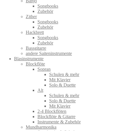
Banjo
Songbooks
Zubehör
Zither
Songbooks
Zubehör
Hackbrett
Songbooks
Zubehör
Bassgitarre
andere Saiteninstrumente
Blasinstrumente
Blockflöte
Sopran
Schulen & mehr
Mit Klavier
Solo & Duette
Alt
Schulen & mehr
Solo & Duette
Mit Klavier
2-4 Blockflöten
Blockflöte & Gitarre
Instrumente & Zubehör
Mundharmonika