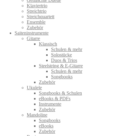
Gemischte Duette
Klaviertrio
Streichtrio
Streichquartett
Ensemble
Zubehör
Saiteninstrumente
Gitarre
Klassisch
Schulen & mehr
Solostücke
Duos & Trios
Steelstring & E-Gitarre
Schulen & mehr
Songbooks
Zubehör
Ukulele
Songbooks & Schulen
eBooks & PDFs
Instrumente
Zubehör
Mandoline
Songbooks
eBooks
Zubehör