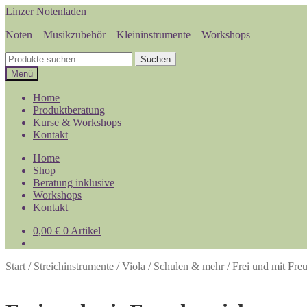
Zur
Zum
Linzer Notenladen
Navigation
Inhalt
Noten – Musikzubehör – Kleininstrumente – Workshops
springen
springen
Suchen
Suchen
nach:
Menü
Home
Produktberatung
Kurse & Workshops
Kontakt
Home
Shop
Beratung inklusive
Workshops
Kontakt
0,00
€
0 Artikel
Start
/
Streichinstrumente
/
Viola
/
Schulen & mehr
/
Frei und mit Freu