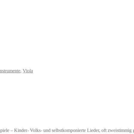
instrumente
,
Viola
e – Kinder- Volks- und selbstkomponierte Lieder, oft zweistimmig gese