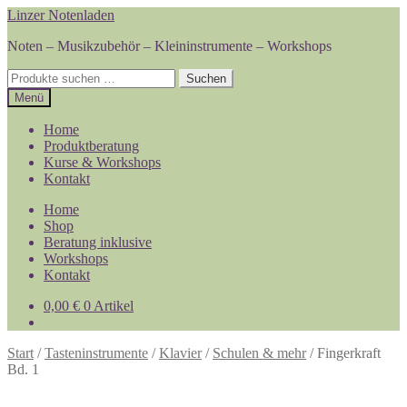
Zur
Zum
Linzer Notenladen
Navigation
Inhalt
Noten – Musikzubehör – Kleininstrumente – Workshops
springen
springen
Suchen
Suchen
nach:
Menü
Home
Produktberatung
Kurse & Workshops
Kontakt
Home
Shop
Beratung inklusive
Workshops
Kontakt
0,00
€
0 Artikel
Start
/
Tasteninstrumente
/
Klavier
/
Schulen & mehr
/
Fingerkraft
Bd. 1