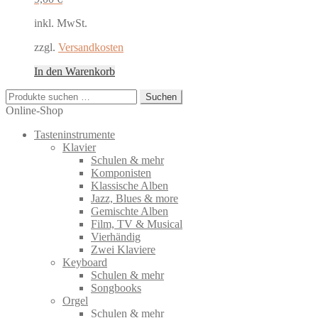
inkl. MwSt.
zzgl.
Versandkosten
In den Warenkorb
Suchen
Suchen
nach:
Online-Shop
Tasteninstrumente
Klavier
Schulen & mehr
Komponisten
Klassische Alben
Jazz, Blues & more
Gemischte Alben
Film, TV & Musical
Vierhändig
Zwei Klaviere
Keyboard
Schulen & mehr
Songbooks
Orgel
Schulen & mehr