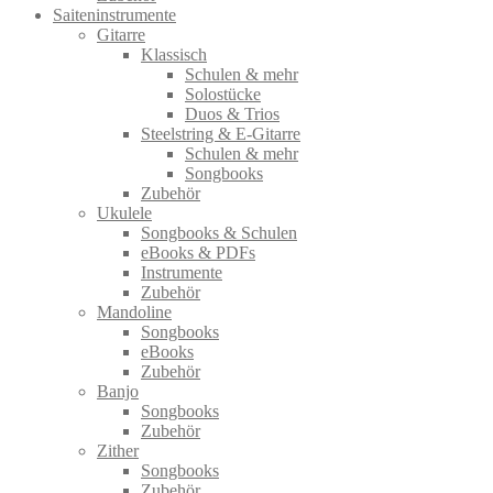
Saiteninstrumente
Gitarre
Klassisch
Schulen & mehr
Solostücke
Duos & Trios
Steelstring & E-Gitarre
Schulen & mehr
Songbooks
Zubehör
Ukulele
Songbooks & Schulen
eBooks & PDFs
Instrumente
Zubehör
Mandoline
Songbooks
eBooks
Zubehör
Banjo
Songbooks
Zubehör
Zither
Songbooks
Zubehör