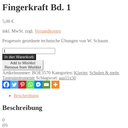
Fingerkraft Bd. 1
5,00
€
inkl. MwSt.
zzgl.
Versandkosten
Progressiv geordnete technische Übungen von W. Schaum
Fingerkraft
Bd.
In den Warenkorb
1
Add to Wishlist
Menge
Remove from Wishlist
Artikelnummer:
BOE3570
Kategorien:
Klavier
,
Schulen & mehr
,
Tasteninstrumente
Schlagwort:
aaa11x50
Beschreibung
Beschreibung
0
(
0
)