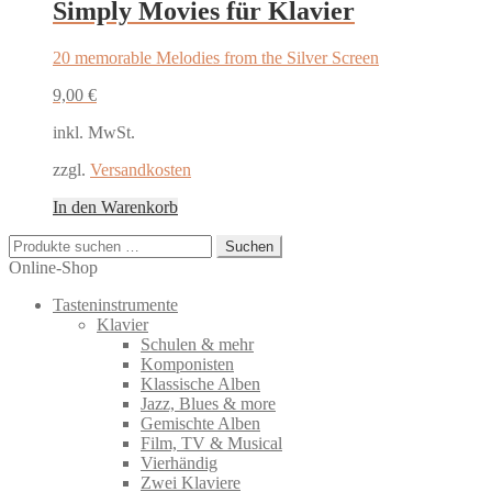
Simply Movies für Klavier
20 memorable Melodies from the Silver Screen
9,00
€
inkl. MwSt.
zzgl.
Versandkosten
In den Warenkorb
Suchen
Suchen
nach:
Online-Shop
Tasteninstrumente
Klavier
Schulen & mehr
Komponisten
Klassische Alben
Jazz, Blues & more
Gemischte Alben
Film, TV & Musical
Vierhändig
Zwei Klaviere