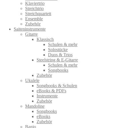
Klaviertrio
Streichtrio
Streichquartett
Ensemble
Zubehör
Saiteninstrumente
Gitarre
Klassisch
Schulen & mehr
Solostücke
Duos & Trios
Steelstring & E-Gitarre
Schulen & mehr
Songbooks
Zubehör
Ukulele
Songbooks & Schulen
eBooks & PDFs
Instrumente
Zubehör
Mandoline
Songbooks
eBooks
Zubehör
Banjo