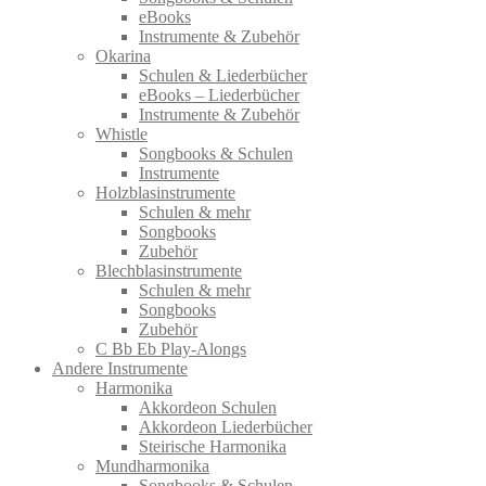
eBooks
Instrumente & Zubehör
Okarina
Schulen & Liederbücher
eBooks – Liederbücher
Instrumente & Zubehör
Whistle
Songbooks & Schulen
Instrumente
Holzblasinstrumente
Schulen & mehr
Songbooks
Zubehör
Blechblasinstrumente
Schulen & mehr
Songbooks
Zubehör
C Bb Eb Play-Alongs
Andere Instrumente
Harmonika
Akkordeon Schulen
Akkordeon Liederbücher
Steirische Harmonika
Mundharmonika
Songbooks & Schulen