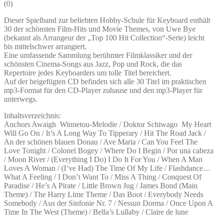
(
0
)
Dieser Spielband zur beliebten Hobby-Schule für Keyboard enthält
30 der schönsten Film-Hits und Movie Themes, von Uwe Bye
(bekannt als Arrangeur der „Top 100 Hit Collection“-Serie) leicht
bis mittelschwer arrangiert.
Eine umfassende Sammlung berühmter Filmklassiker und der
schönsten Cinema-Songs aus Jazz, Pop und Rock, die das
Repertoire jedes Keyboarders um tolle Titel bereichert.
Auf der beigefügten CD befinden sich alle 30 Titel im praktischen
mp3-Format für den CD-Player zuhause und den mp3-Player für
unterwegs.
Inhaltsverzeichnis:
Anchors Awaigh Winnetou-Melodie / Doktor Schiwago My Heart
Will Go On / It’s A Long Way To Tipperary / Hit The Road Jack /
An der schönen blauen Donau / Ave Maria / Can You Feel The
Love Tonight / Colonel Bogey / Where Do I Begin / Por una cabeza
/ Moon River / (Everything I Do) I Do It For You / When A Man
Loves A Woman / (I’ve Had) The Time Of My Life / Flashdance…
What A Feeling / I Don’t Want To / Miss A Thing / Conquest Of
Paradise / He’s A Pirate / Little Brown Jug / James Bond (Main
Theme) / The Harry Lime Theme / Das Boot / Everybody Needs
Somebody / Aus der Sinfonie Nr. 7 / Nessun Dorma / Once Upon A
Time In The West (Theme) / Bella’s Lullaby / Claire de lune