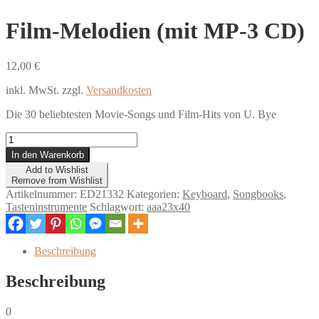
Film-Melodien (mit MP-3 CD)
12,00
€
inkl. MwSt.
zzgl.
Versandkosten
Die 30 beliebtesten Movie-Songs und Film-Hits von U. Bye
Film-
Melodien
In den Warenkorb
(mit
Add to Wishlist
MP-
Remove from Wishlist
3
Artikelnummer:
ED21332
Kategorien:
Keyboard
,
Songbooks
,
CD)
Tasteninstrumente
Schlagwort:
aaa23x40
Menge
Beschreibung
Beschreibung
0