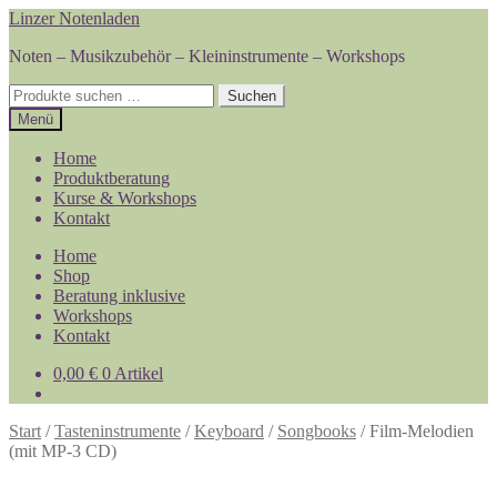
Zur
Zum
Linzer Notenladen
Navigation
Inhalt
Noten – Musikzubehör – Kleininstrumente – Workshops
springen
springen
Suchen
Suchen
nach:
Menü
Home
Produktberatung
Kurse & Workshops
Kontakt
Home
Shop
Beratung inklusive
Workshops
Kontakt
0,00
€
0 Artikel
Start
/
Tasteninstrumente
/
Keyboard
/
Songbooks
/
Film-Melodien
(mit MP-3 CD)