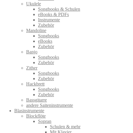
Ukulele
Songbooks & Schulen
eBooks & PDFs
Instrumente
Zubehör
Mandoline
Songbooks
eBooks
Zubehör
Banjo
Songbooks
Zubehör
Zither
Songbooks
Zubehör
Hackbrett
Songbooks
Zubehör
Bassgitarre
andere Saiteninstrumente
Blasinstrumente
Blockflöte
Sopran
Schulen & mehr
Mit Klavier