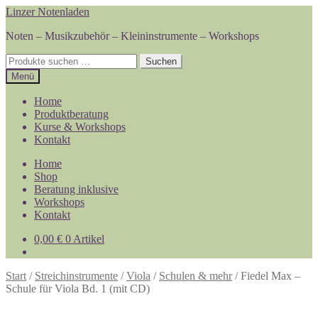
Zur
Zum
Linzer Notenladen
Navigation
Inhalt
Noten – Musikzubehör – Kleininstrumente – Workshops
springen
springen
Suchen
Suchen
nach:
Menü
Home
Produktberatung
Kurse & Workshops
Kontakt
Home
Shop
Beratung inklusive
Workshops
Kontakt
0,00
€
0 Artikel
Start
/
Streichinstrumente
/
Viola
/
Schulen & mehr
/
Fiedel Max –
Schule für Viola Bd. 1 (mit CD)