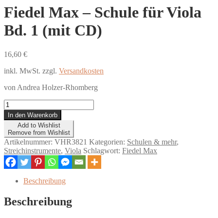
Fiedel Max – Schule für Viola
Bd. 1 (mit CD)
16,60
€
inkl. MwSt.
zzgl.
Versandkosten
von Andrea Holzer-Rhomberg
Fiedel
Max
In den Warenkorb
-
Add to Wishlist
Schule
Remove from Wishlist
für
Artikelnummer:
VHR3821
Kategorien:
Schulen & mehr
,
Viola
Streichinstrumente
,
Viola
Schlagwort:
Fiedel Max
Bd.
1
(mit
Beschreibung
CD)
Menge
Beschreibung