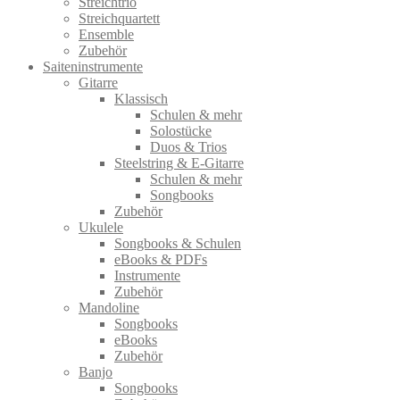
Streichtrio
Streichquartett
Ensemble
Zubehör
Saiteninstrumente
Gitarre
Klassisch
Schulen & mehr
Solostücke
Duos & Trios
Steelstring & E-Gitarre
Schulen & mehr
Songbooks
Zubehör
Ukulele
Songbooks & Schulen
eBooks & PDFs
Instrumente
Zubehör
Mandoline
Songbooks
eBooks
Zubehör
Banjo
Songbooks