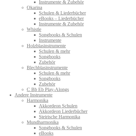
Instrumente & Zubehör
Okarina
Schulen & Liederbücher
eBooks – Liederbücher
Instrumente & Zubehör
Whistle
Songbooks & Schulen
Instrumente
Holzblasinstrumente
Schulen & mehr
Songbooks
Zubehör
Blechblasinstrumente
Schulen & mehr
Songbooks
Zubehör
C Bb Eb Play-Alongs
Andere Instrumente
Harmonika
Akkordeon Schulen
Akkordeon Liederbücher
Steirische Harmonika
Mundharmonika
Songbooks & Schulen
eBooks