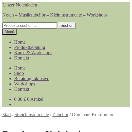
Zur
Zum
Linzer Notenladen
Navigation
Inhalt
Noten – Musikzubehör – Kleininstrumente – Workshops
springen
springen
Suchen
Suchen
nach:
Menü
Home
Produktberatung
Kurse & Workshops
Kontakt
Home
Shop
Beratung inklusive
Workshops
Kontakt
0,00
€
0 Artikel
Start
/
Streichinstrumente
/
Zubehör
/
Dominant Kolofonium