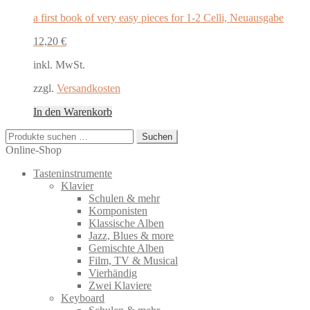
a first book of very easy pieces for 1-2 Celli, Neuausgabe
12,20
€
inkl. MwSt.
zzgl.
Versandkosten
In den Warenkorb
Suchen
Suchen
nach:
Online-Shop
Tasteninstrumente
Klavier
Schulen & mehr
Komponisten
Klassische Alben
Jazz, Blues & more
Gemischte Alben
Film, TV & Musical
Vierhändig
Zwei Klaviere
Keyboard