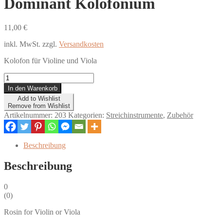
Dominant Kolofonium
11,00
€
inkl. MwSt.
zzgl.
Versandkosten
Kolofon für Violine und Viola
Dominant
Kolofonium
In den Warenkorb
Menge
Add to Wishlist
Remove from Wishlist
Artikelnummer:
203
Kategorien:
Streichinstrumente
,
Zubehör
Beschreibung
Beschreibung
0
(
0
)
Rosin for Violin or Viola