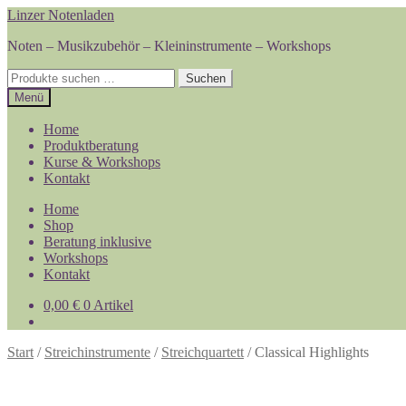
Zur
Zum
Linzer Notenladen
Navigation
Inhalt
Noten – Musikzubehör – Kleininstrumente – Workshops
springen
springen
Suchen
Suchen
nach:
Menü
Home
Produktberatung
Kurse & Workshops
Kontakt
Home
Shop
Beratung inklusive
Workshops
Kontakt
0,00
€
0 Artikel
Start
/
Streichinstrumente
/
Streichquartett
/
Classical Highlights