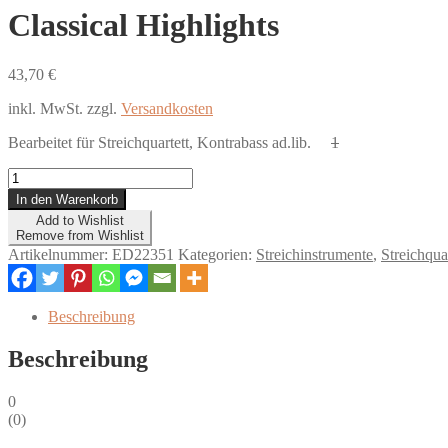
Classical Highlights
43,70
€
inkl. MwSt.
zzgl.
Versandkosten
Bearbeitet für Streichquartett, Kontrabass ad.lib.
1
Classical
Highlights
In den Warenkorb
Menge
Add to Wishlist
Remove from Wishlist
Artikelnummer:
ED22351
Kategorien:
Streichinstrumente
,
Streichquar
Beschreibung
Beschreibung
0
(
0
)