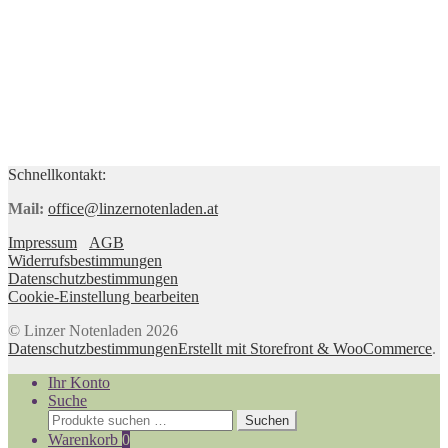
Schnellkontakt:
Mail:
office@linzernotenladen.at
Impressum
AGB
Widerrufsbestimmungen
Datenschutzbestimmungen
Cookie-Einstellung bearbeiten
© Linzer Notenladen 2026
Datenschutzbestimmungen
Erstellt mit Storefront & WooCommerce
.
Ihr Konto
Suche
Suchen
Suchen
nach:
Warenkorb
0