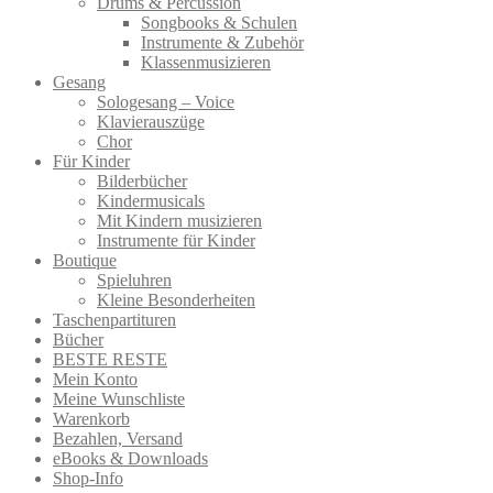
Drums & Percussion
Songbooks & Schulen
Instrumente & Zubehör
Klassenmusizieren
Gesang
Sologesang – Voice
Klavierauszüge
Chor
Für Kinder
Bilderbücher
Kindermusicals
Mit Kindern musizieren
Instrumente für Kinder
Boutique
Spieluhren
Kleine Besonderheiten
Taschenpartituren
Bücher
BESTE RESTE
Mein Konto
Meine Wunschliste
Warenkorb
Bezahlen, Versand
eBooks & Downloads
Shop-Info