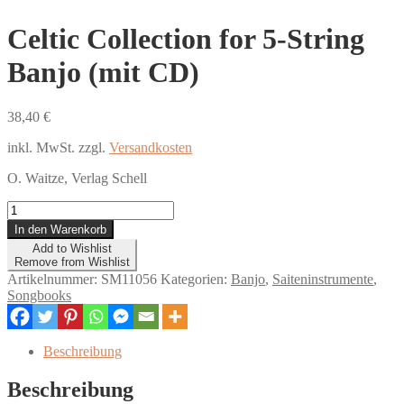
Celtic Collection for 5-String
Banjo (mit CD)
38,40
€
inkl. MwSt.
zzgl.
Versandkosten
O. Waitze, Verlag Schell
Celtic
Collection
In den Warenkorb
for
Add to Wishlist
5-
Remove from Wishlist
String
Artikelnummer:
SM11056
Kategorien:
Banjo
,
Saiteninstrumente
,
Banjo
Songbooks
(mit
CD)
Menge
Beschreibung
Beschreibung