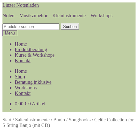
Zur
Zum
Linzer Notenladen
Navigation
Inhalt
Noten – Musikzubehör – Kleininstrumente – Workshops
springen
springen
Suchen
Suchen
nach:
Menü
Home
Produktberatung
Kurse & Workshops
Kontakt
Home
Shop
Beratung inklusive
Workshops
Kontakt
0,00
€
0 Artikel
Start
/
Saiteninstrumente
/
Banjo
/
Songbooks
/
Celtic Collection for
5-String Banjo (mit CD)