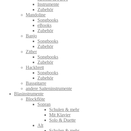
Instrumente
Zubehör
Mandoline
Songbooks
eBooks
Zubehör
Banjo
Songbooks
Zubehör
Zither
Songbooks
Zubehör
Hackbrett
Songbooks
Zubehör
Bassgitarre
andere Saiteninstrumente
Blasinstrumente
Blockflöte
Sopran
Schulen & mehr
Mit Klavier
Solo & Duette
Alt
Schulen & mehr