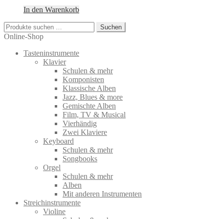
In den Warenkorb
Suchen
Suchen
nach:
Online-Shop
Tasteninstrumente
Klavier
Schulen & mehr
Komponisten
Klassische Alben
Jazz, Blues & more
Gemischte Alben
Film, TV & Musical
Vierhändig
Zwei Klaviere
Keyboard
Schulen & mehr
Songbooks
Orgel
Schulen & mehr
Alben
Mit anderen Instrumenten
Streichinstrumente
Violine