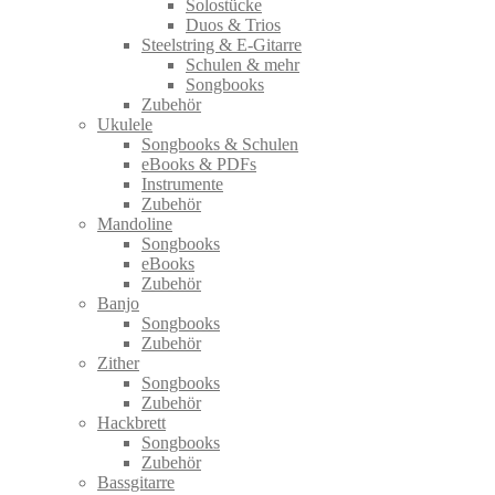
Solostücke
Duos & Trios
Steelstring & E-Gitarre
Schulen & mehr
Songbooks
Zubehör
Ukulele
Songbooks & Schulen
eBooks & PDFs
Instrumente
Zubehör
Mandoline
Songbooks
eBooks
Zubehör
Banjo
Songbooks
Zubehör
Zither
Songbooks
Zubehör
Hackbrett
Songbooks
Zubehör
Bassgitarre