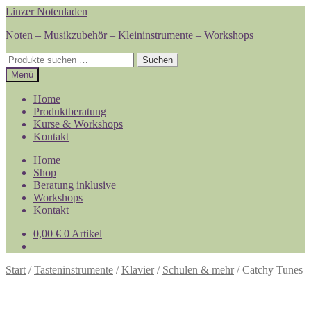
Zur
Zum
Linzer Notenladen
Navigation
Inhalt
Noten – Musikzubehör – Kleininstrumente – Workshops
springen
springen
Suchen
Suchen
nach:
Menü
Home
Produktberatung
Kurse & Workshops
Kontakt
Home
Shop
Beratung inklusive
Workshops
Kontakt
0,00
€
0 Artikel
Start
/
Tasteninstrumente
/
Klavier
/
Schulen & mehr
/
Catchy Tunes