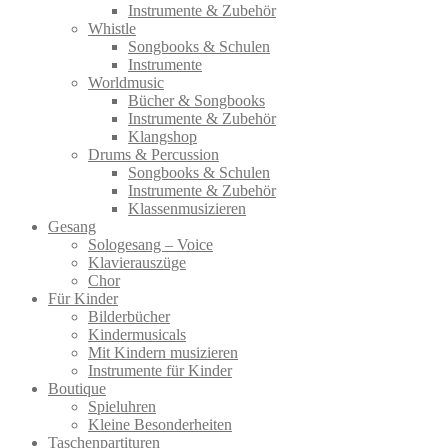
Instrumente & Zubehör
Whistle
Songbooks & Schulen
Instrumente
Worldmusic
Bücher & Songbooks
Instrumente & Zubehör
Klangshop
Drums & Percussion
Songbooks & Schulen
Instrumente & Zubehör
Klassenmusizieren
Gesang
Sologesang – Voice
Klavierauszüge
Chor
Für Kinder
Bilderbücher
Kindermusicals
Mit Kindern musizieren
Instrumente für Kinder
Boutique
Spieluhren
Kleine Besonderheiten
Taschenpartituren