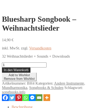
Bluesharp Songbook –
Weihnachtslieder
14,90
€
inkl. MwSt.
zzgl.
Versandkosten
32 Weihnachtslieder
+ Sounds + Downloads
Bluesharp
Songbook
In den Warenkorb
-
Add to Wishlist
Weihnachtslieder
Remove from Wishlist
Menge
Artikelnummer:
BH4
Kategorien:
Andere Instrumente
,
Mundharmonika
,
Songbooks & Schulen
Schlagwort:
songbooks.info
Beschreibung