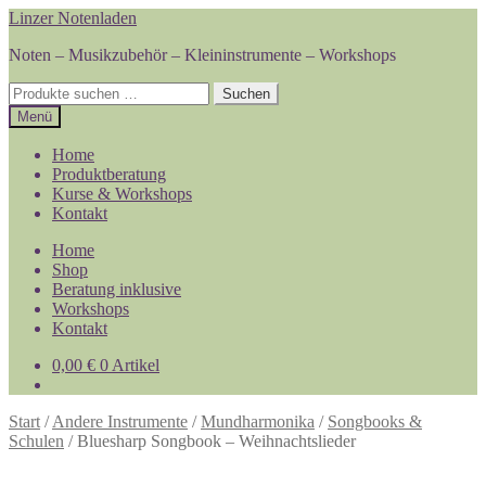
Zur
Zum
Linzer Notenladen
Navigation
Inhalt
Noten – Musikzubehör – Kleininstrumente – Workshops
springen
springen
Suchen
Suchen
nach:
Menü
Home
Produktberatung
Kurse & Workshops
Kontakt
Home
Shop
Beratung inklusive
Workshops
Kontakt
0,00
€
0 Artikel
Start
/
Andere Instrumente
/
Mundharmonika
/
Songbooks &
Schulen
/
Bluesharp Songbook – Weihnachtslieder