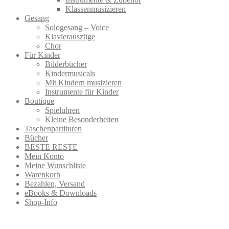
Klassenmusizieren
Gesang
Sologesang – Voice
Klavierauszüge
Chor
Für Kinder
Bilderbücher
Kindermusicals
Mit Kindern musizieren
Instrumente für Kinder
Boutique
Spieluhren
Kleine Besonderheiten
Taschenpartituren
Bücher
BESTE RESTE
Mein Konto
Meine Wunschliste
Warenkorb
Bezahlen, Versand
eBooks & Downloads
Shop-Info