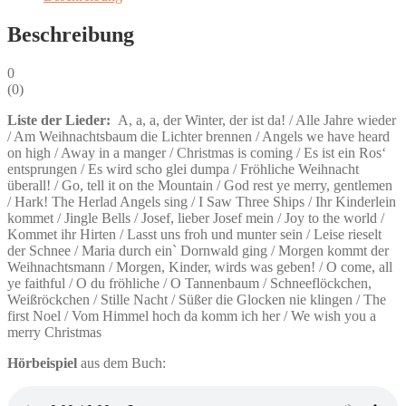
Beschreibung
0
(
0
)
Liste der Lieder:
A, a, a, der Winter, der ist da! / Alle Jahre wieder
/ Am Weihnachtsbaum die Lichter brennen / Angels we have heard
on high / Away in a manger / Christmas is coming / Es ist ein Ros‘
entsprungen / Es wird scho glei dumpa / Fröhliche Weihnacht
überall! / Go, tell it on the Mountain / God rest ye merry, gentlemen
/ Hark! The Herlad Angels sing / I Saw Three Ships / Ihr Kinderlein
kommet / Jingle Bells / Josef, lieber Josef mein / Joy to the world /
Kommet ihr Hirten / Lasst uns froh und munter sein / Leise rieselt
der Schnee / Maria durch ein` Dornwald ging / Morgen kommt der
Weihnachtsmann / Morgen, Kinder, wirds was geben! / O come, all
ye faithful / O du fröhliche / O Tannenbaum / Schneeflöckchen,
Weißröckchen / Stille Nacht / Süßer die Glocken nie klingen / The
first Noel / Vom Himmel hoch da komm ich her / We wish you a
merry Christmas
Hörbeispiel
aus dem Buch: