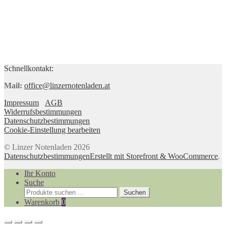
Schnellkontakt:
Mail:
office@linzernotenladen.at
Impressum
AGB
Widerrufsbestimmungen
Datenschutzbestimmungen
Cookie-Einstellung bearbeiten
© Linzer Notenladen 2026
Datenschutzbestimmungen
Erstellt mit Storefront & WooCommerce
.
Ihr Konto
Suche
Suchen
Suchen
nach:
Warenkorb
0