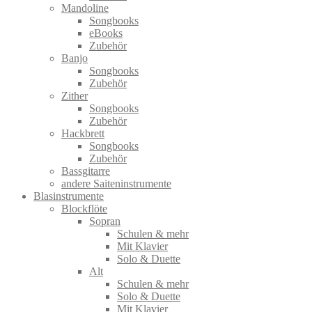
Mandoline
Songbooks
eBooks
Zubehör
Banjo
Songbooks
Zubehör
Zither
Songbooks
Zubehör
Hackbrett
Songbooks
Zubehör
Bassgitarre
andere Saiteninstrumente
Blasinstrumente
Blockflöte
Sopran
Schulen & mehr
Mit Klavier
Solo & Duette
Alt
Schulen & mehr
Solo & Duette
Mit Klavier