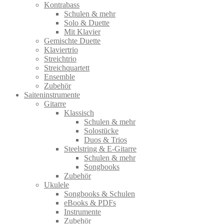
Kontrabass
Schulen & mehr
Solo & Duette
Mit Klavier
Gemischte Duette
Klaviertrio
Streichtrio
Streichquartett
Ensemble
Zubehör
Saiteninstrumente
Gitarre
Klassisch
Schulen & mehr
Solostücke
Duos & Trios
Steelstring & E-Gitarre
Schulen & mehr
Songbooks
Zubehör
Ukulele
Songbooks & Schulen
eBooks & PDFs
Instrumente
Zubehör