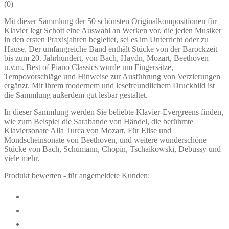
(
0
)
Mit dieser Sammlung der 50 schönsten Originalkompositionen für
Klavier legt Schott eine Auswahl an Werken vor, die jeden Musiker
in den ersten Praxisjahren begleitet, sei es im Unterricht oder zu
Hause. Der umfangreiche Band enthält Stücke von der Barockzeit
bis zum 20. Jahrhundert, von Bach, Haydn, Mozart, Beethoven
u.v.m. Best of Piano Classics wurde um Fingersätze,
Tempovorschläge und Hinweise zur Ausführung von Verzierungen
ergänzt. Mit ihrem modernem und lesefreundlichem Druckbild ist
die Sammlung außerdem gut lesbar gestaltet.
In dieser Sammlung werden Sie beliebte Klavier-Evergreens finden,
wie zum Beispiel die Sarabande von Händel, die berühmte
Klaviersonate Alla Turca von Mozart, Für Elise und
Mondscheinsonate von Beethoven, und weitere wunderschöne
Stücke von Bach, Schumann, Chopin, Tschaikowski, Debussy und
viele mehr.
Produkt bewerten - für angemeldete Kunden: