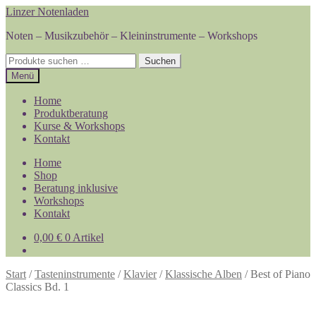
Zur
Zum
Linzer Notenladen
Navigation
Inhalt
Noten – Musikzubehör – Kleininstrumente – Workshops
springen
springen
Suchen
Suchen
nach:
Menü
Home
Produktberatung
Kurse & Workshops
Kontakt
Home
Shop
Beratung inklusive
Workshops
Kontakt
0,00
€
0 Artikel
Start
/
Tasteninstrumente
/
Klavier
/
Klassische Alben
/
Best of Piano
Classics Bd. 1