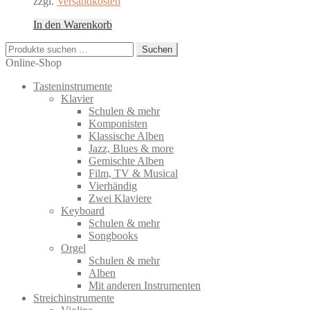
zzgl.
Versandkosten
In den Warenkorb
Suchen
Suchen
nach:
Online-Shop
Tasteninstrumente
Klavier
Schulen & mehr
Komponisten
Klassische Alben
Jazz, Blues & more
Gemischte Alben
Film, TV & Musical
Vierhändig
Zwei Klaviere
Keyboard
Schulen & mehr
Songbooks
Orgel
Schulen & mehr
Alben
Mit anderen Instrumenten
Streichinstrumente