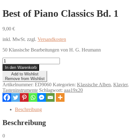
Best of Piano Classics Bd. 1
9,00
€
inkl. MwSt.
zzgl.
Versandkosten
50 Klassische Bearbeitungen von H. G. Heumann
Best
of
In den Warenkorb
Piano
Add to Wishlist
Classics
Remove from Wishlist
Bd.
Artikelnummer:
ED9060
Kategorien:
Klassische Alben
,
Klavier
,
1
Tasteninstrumente
Schlagwort:
aaa19x20
Menge
Beschreibung
Beschreibung
0