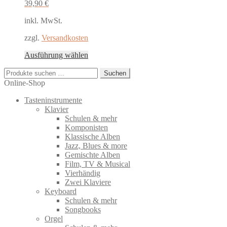
39,90
€
inkl. MwSt.
zzgl.
Versandkosten
Dieses
Ausführung wählen
Produkt
Suchen
weist
Suchen
nach:
mehrere
Online-Shop
Varianten
Tasteninstrumente
auf.
Klavier
Die
Schulen & mehr
Optionen
Komponisten
können
Klassische Alben
auf
Jazz, Blues & more
der
Gemischte Alben
Produktseite
Film, TV & Musical
gewählt
Vierhändig
werden
Zwei Klaviere
Keyboard
Schulen & mehr
Songbooks
Orgel