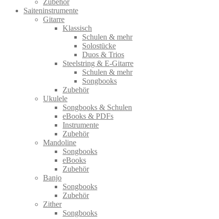
Zubehör
Saiteninstrumente
Gitarre
Klassisch
Schulen & mehr
Solostücke
Duos & Trios
Steelstring & E-Gitarre
Schulen & mehr
Songbooks
Zubehör
Ukulele
Songbooks & Schulen
eBooks & PDFs
Instrumente
Zubehör
Mandoline
Songbooks
eBooks
Zubehör
Banjo
Songbooks
Zubehör
Zither
Songbooks