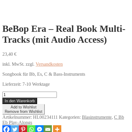
BeBop Era – Real Book Multi-
Tracks (mit Audio Access)
23,40
€
inkl. MwSt.
zzgl.
Versandkosten
Songbook für Bb, Es, C & Bass-Instruments
Lieferzeit:
7-10 Werktage
BeBop
Era
In den Warenkorb
-
Add to Wishlist
Real
Remove from Wishlist
Book
Artikelnummer:
HL00234111
Kategorien:
Blasinstrumente
,
C Bb
Multi-
Eb Play-Alongs
Tracks
(mit