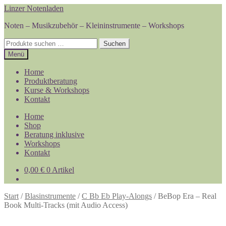
Zur
Zum
Linzer Notenladen
Navigation
Inhalt
Noten – Musikzubehör – Kleininstrumente – Workshops
springen
springen
Suchen
Suchen
nach:
Menü
Home
Produktberatung
Kurse & Workshops
Kontakt
Home
Shop
Beratung inklusive
Workshops
Kontakt
0,00
€
0 Artikel
Start
/
Blasinstrumente
/
C Bb Eb Play-Alongs
/
BeBop Era – Real
Book Multi-Tracks (mit Audio Access)