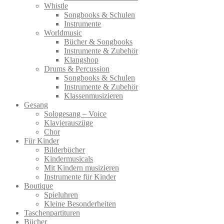
Whistle
Songbooks & Schulen
Instrumente
Worldmusic
Bücher & Songbooks
Instrumente & Zubehör
Klangshop
Drums & Percussion
Songbooks & Schulen
Instrumente & Zubehör
Klassenmusizieren
Gesang
Sologesang – Voice
Klavierauszüge
Chor
Für Kinder
Bilderbücher
Kindermusicals
Mit Kindern musizieren
Instrumente für Kinder
Boutique
Spieluhren
Kleine Besonderheiten
Taschenpartituren
Bücher