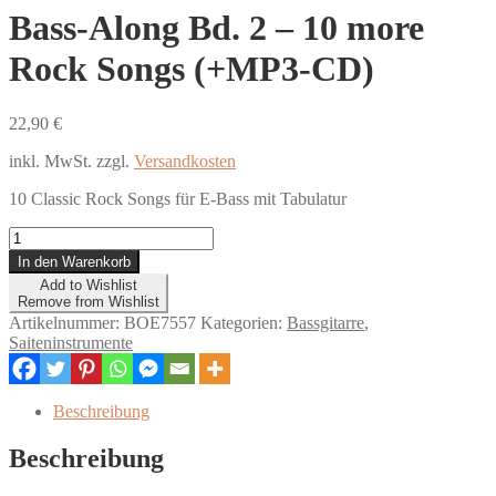
Bass-Along Bd. 2 – 10 more
Rock Songs (+MP3-CD)
22,90
€
inkl. MwSt.
zzgl.
Versandkosten
10 Classic Rock Songs für E-Bass mit Tabulatur
Bass-
Along
In den Warenkorb
Bd.
Add to Wishlist
2
Remove from Wishlist
-
Artikelnummer:
BOE7557
Kategorien:
Bassgitarre
,
10
Saiteninstrumente
more
Rock
Songs
Beschreibung
(+MP3-
CD)
Beschreibung
Menge