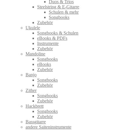
Duos & Trios
Steelstring & E-Gitarre
Schulen & mehr
Songbooks
Zubehör
Ukulele
Songbooks & Schulen
eBooks & PDFs
Instrumente
Zubehör
Mandoline
Songbooks
eBooks
Zubehör
Banjo
Songbooks
Zubehör
Zither
Songbooks
Zubehör
Hackbrett
Songbooks
Zubehör
Bassgitarre
andere Saiteninstrumente