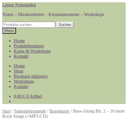
Zur
Zum
Linzer Notenladen
Navigation
Inhalt
Noten – Musikzubehör – Kleininstrumente – Workshops
springen
springen
Suchen
Suchen
nach:
Menü
Home
Produktberatung
Kurse & Workshops
Kontakt
Home
Shop
Beratung inklusive
Workshops
Kontakt
0,00
€
0 Artikel
Start
/
Saiteninstrumente
/
Bassgitarre
/
Bass-Along Bd. 2 – 10 more
Rock Songs (+MP3-CD)