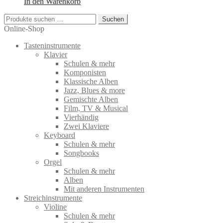
In den Warenkorb
Suchen
Suchen
nach:
Online-Shop
Tasteninstrumente
Klavier
Schulen & mehr
Komponisten
Klassische Alben
Jazz, Blues & more
Gemischte Alben
Film, TV & Musical
Vierhändig
Zwei Klaviere
Keyboard
Schulen & mehr
Songbooks
Orgel
Schulen & mehr
Alben
Mit anderen Instrumenten
Streichinstrumente
Violine
Schulen & mehr