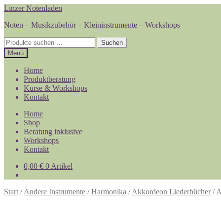
Zur
Zum
Linzer Notenladen
Navigation
Inhalt
Noten – Musikzubehör – Kleininstrumente – Workshops
springen
springen
Suchen
Suchen
nach:
Menü
Home
Produktberatung
Kurse & Workshops
Kontakt
Home
Shop
Beratung inklusive
Workshops
Kontakt
0,00
€
0 Artikel
Start
/
Andere Instrumente
/
Harmonika
/
Akkordeon Liederbücher
/
A