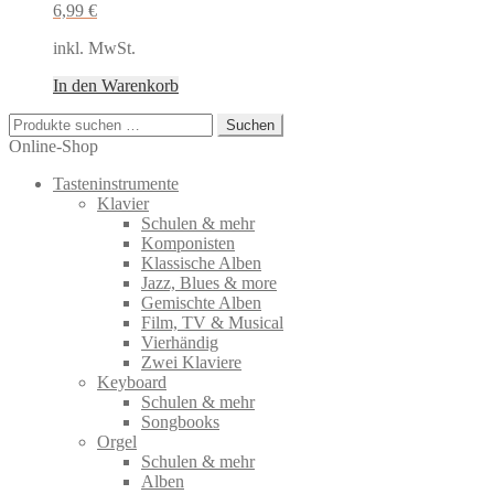
6,99
€
inkl. MwSt.
In den Warenkorb
Suchen
Suchen
nach:
Online-Shop
Tasteninstrumente
Klavier
Schulen & mehr
Komponisten
Klassische Alben
Jazz, Blues & more
Gemischte Alben
Film, TV & Musical
Vierhändig
Zwei Klaviere
Keyboard
Schulen & mehr
Songbooks
Orgel
Schulen & mehr
Alben