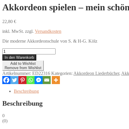
Akkordeon spielen – mein schön
22,80
€
inkl. MwSt.
zzgl.
Versandkosten
Die moderne Akkordeonschule von S. & H-G. Kölz
Akkordeon
spielen
In den Warenkorb
-
Add to Wishlist
mein
Remove from Wishlist
schönstes
Artikelnummer:
ED22316
Kategorien:
Akkordeon Liederbücher
,
Akk
Hobby,
Spielbuch
Bd.
Beschreibung
1
(mit
Beschreibung
CD)
Menge
0
(
0
)