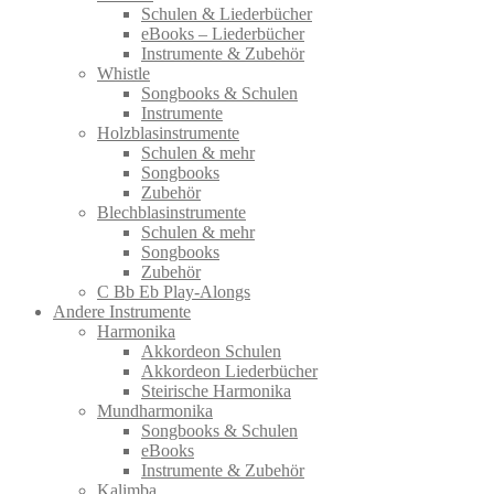
Schulen & Liederbücher
eBooks – Liederbücher
Instrumente & Zubehör
Whistle
Songbooks & Schulen
Instrumente
Holzblasinstrumente
Schulen & mehr
Songbooks
Zubehör
Blechblasinstrumente
Schulen & mehr
Songbooks
Zubehör
C Bb Eb Play-Alongs
Andere Instrumente
Harmonika
Akkordeon Schulen
Akkordeon Liederbücher
Steirische Harmonika
Mundharmonika
Songbooks & Schulen
eBooks
Instrumente & Zubehör
Kalimba