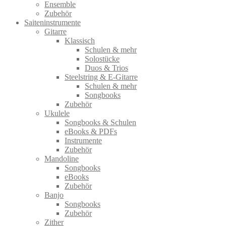
Ensemble
Zubehör
Saiteninstrumente
Gitarre
Klassisch
Schulen & mehr
Solostücke
Duos & Trios
Steelstring & E-Gitarre
Schulen & mehr
Songbooks
Zubehör
Ukulele
Songbooks & Schulen
eBooks & PDFs
Instrumente
Zubehör
Mandoline
Songbooks
eBooks
Zubehör
Banjo
Songbooks
Zubehör
Zither