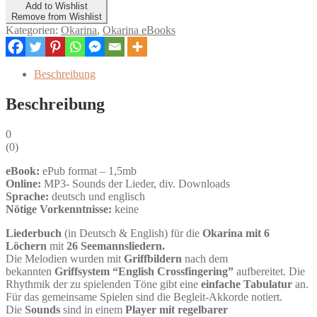
Add to Wishlist
Songbook
Remove from Wishlist
–
Kategorien:
Okarina
,
Okarina eBooks
26
Seemannslieder
/
Beschreibung
Sea
Shanties
Beschreibung
–
eBook
Menge
0
(
0
)
eBook:
ePub format – 1,5mb
Online:
MP3- Sounds der Lieder, div. Downloads
Sprache:
deutsch und englisch
Nötige Vorkenntnisse:
keine
Liederbuch
(in Deutsch & English) für die
Okarina mit 6
Löchern
mit
26 Seemannsliedern.
Die Melodien wurden mit
Griffbildern
nach dem
bekannten
Griffsystem “English Crossfingering”
aufbereitet. Die
Rhythmik der zu spielenden Töne gibt eine
einfache Tabulatur
an.
Für das gemeinsame Spielen sind die Begleit-Akkorde notiert.
Die
Sounds
sind in einem
Player mit regelbarer