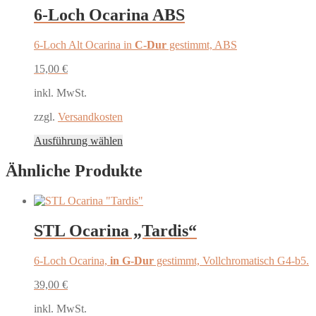
6-Loch Ocarina ABS
6-Loch Alt Ocarina in
C-Dur
gestimmt, ABS
15,00
€
inkl. MwSt.
zzgl.
Versandkosten
Dieses
Ausführung wählen
Produkt
weist
Ähnliche Produkte
mehrere
Varianten
auf.
Die
STL Ocarina „Tardis“
Optionen
können
auf
6-Loch Ocarina,
in G-Dur
gestimmt, Vollchromatisch G4-b5.
der
Produktseite
39,00
€
gewählt
werden
inkl. MwSt.