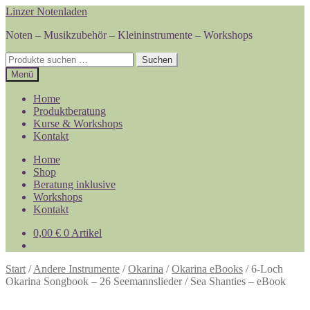
Zur
Zum
Linzer Notenladen
Navigation
Inhalt
Noten – Musikzubehör – Kleininstrumente – Workshops
springen
springen
Suchen
Suchen
nach:
Menü
Home
Produktberatung
Kurse & Workshops
Kontakt
Home
Shop
Beratung inklusive
Workshops
Kontakt
0,00
€
0 Artikel
Start
/
Andere Instrumente
/
Okarina
/
Okarina eBooks
/
6-Loch
Okarina Songbook – 26 Seemannslieder / Sea Shanties – eBook