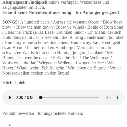
Abspielgeschwindigkeit
online verfügbar. Webadresse und
Zugangsdaten im Buch.
Es sind keine Notenkenntnisse nötig – für Anfänger geeignet!
SONGS:
A hundred years / Across the western Ocean / Blow boys,
blow! / Blow the man down / Blow ye Winds / Bottle of Rum Song
/ Clear the Track (Eliza Lee) / Drunken Sailor / Ein Mann, der sich
Kolumbus nannt / Eine Seefahrt, die ist lustig / Faehrmann, hol über
/ Hamburg ist ein schönes Städtchen / Haul away, Joe / Heut’ geht
es an Board / Ich heff mol en Hamborger Vermaster sehn / Im
schwarzen Walfisch / In einen Harung, jung und schlank / My
Bonnie lies over the ocean / Strike the Bell / The Wellerman /
Whiskey in the Jar / Wiegende Wellen auf wogender See / Wild
Rover / Winde wehn, Schiffe gehn / Wir lieben die Stürme / Wo de
Nordseewellen trecken an den Strand
Hörbeispiel:
Produkt bewerten - für angemeldete Kunden: