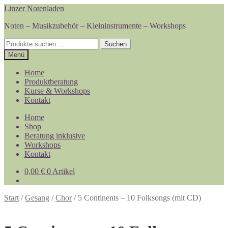
Zur
Zum
Linzer Notenladen
Navigation
Inhalt
Noten – Musikzubehör – Kleininstrumente – Workshops
springen
springen
Suchen
Suchen
nach:
Menü
Home
Produktberatung
Kurse & Workshops
Kontakt
Home
Shop
Beratung inklusive
Workshops
Kontakt
0,00
€
0 Artikel
Start
/
Gesang
/
Chor
/
5 Continents – 10 Folksongs (mit CD)