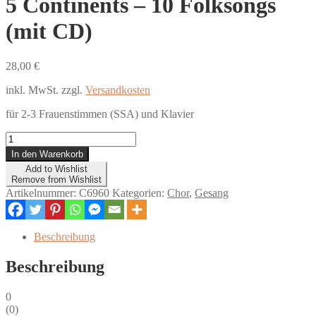
5 Continents – 10 Folksongs
(mit CD)
28,00
€
inkl. MwSt.
zzgl.
Versandkosten
für 2-3 Frauenstimmen (SSA) und Klavier
5
Continents
In den Warenkorb
-
Add to Wishlist
10
Remove from Wishlist
Folksongs
Artikelnummer:
C6960
Kategorien:
Chor
,
Gesang
(mit
CD)
Menge
Beschreibung
Beschreibung
0
(
0
)