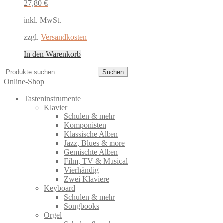
27,80
€
inkl. MwSt.
zzgl.
Versandkosten
In den Warenkorb
Suchen
Suchen
nach:
Online-Shop
Tasteninstrumente
Klavier
Schulen & mehr
Komponisten
Klassische Alben
Jazz, Blues & more
Gemischte Alben
Film, TV & Musical
Vierhändig
Zwei Klaviere
Keyboard
Schulen & mehr
Songbooks
Orgel