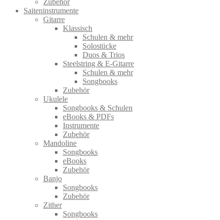
Zubehör
Saiteninstrumente
Gitarre
Klassisch
Schulen & mehr
Solostücke
Duos & Trios
Steelstring & E-Gitarre
Schulen & mehr
Songbooks
Zubehör
Ukulele
Songbooks & Schulen
eBooks & PDFs
Instrumente
Zubehör
Mandoline
Songbooks
eBooks
Zubehör
Banjo
Songbooks
Zubehör
Zither
Songbooks