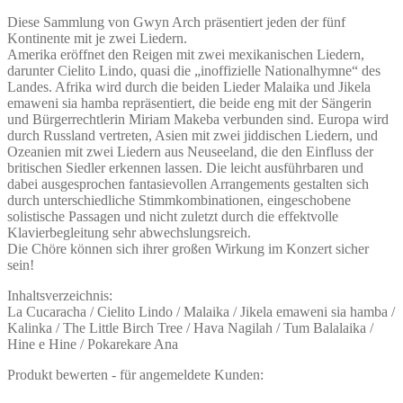
Diese Sammlung von Gwyn Arch präsentiert jeden der fünf
Kontinente mit je zwei Liedern.
Amerika eröffnet den Reigen mit zwei mexikanischen Liedern,
darunter Cielito Lindo, quasi die „inoffizielle Nationalhymne“ des
Landes. Afrika wird durch die beiden Lieder Malaika und Jikela
emaweni sia hamba repräsentiert, die beide eng mit der Sängerin
und Bürgerrechtlerin Miriam Makeba verbunden sind. Europa wird
durch Russland vertreten, Asien mit zwei jiddischen Liedern, und
Ozeanien mit zwei Liedern aus Neuseeland, die den Einfluss der
britischen Siedler erkennen lassen. Die leicht ausführbaren und
dabei ausgesprochen fantasievollen Arrangements gestalten sich
durch unterschiedliche Stimmkombinationen, eingeschobene
solistische Passagen und nicht zuletzt durch die effektvolle
Klavierbegleitung sehr abwechslungsreich.
Die Chöre können sich ihrer großen Wirkung im Konzert sicher
sein!
Inhaltsverzeichnis:
La Cucaracha / Cielito Lindo / Malaika / Jikela emaweni sia hamba /
Kalinka / The Little Birch Tree / Hava Nagilah / Tum Balalaika /
Hine e Hine / Pokarekare Ana
Produkt bewerten - für angemeldete Kunden: