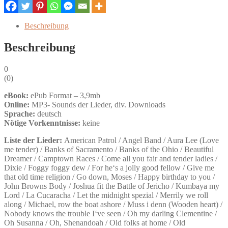
Mundharmonika
-
Beschreibung
eBook
Menge
Beschreibung
0
(
0
)
eBook:
ePub Format – 3,9mb
Online:
MP3- Sounds der Lieder, div. Downloads
Sprache:
deutsch
Nötige Vorkenntnisse:
keine
Liste der Lieder:
American Patrol / Angel Band / Aura Lee (Love
me tender) / Banks of Sacramento / Banks of the Ohio / Beautiful
Dreamer / Camptown Races / Come all you fair and tender ladies /
Dixie / Foggy foggy dew / For he‘s a jolly good fellow / Give me
that old time religion / Go down, Moses / Happy birthday to you /
John Browns Body / Joshua fit the Battle of Jericho / Kumbaya my
Lord / La Cucaracha / Let the midnight spezial / Merrily we roll
along / Michael, row the boat ashore / Muss i denn (Wooden heart) /
Nobody knows the trouble I‘ve seen / Oh my darling Clementine /
Oh Susanna / Oh, Shenandoah / Old folks at home / Old