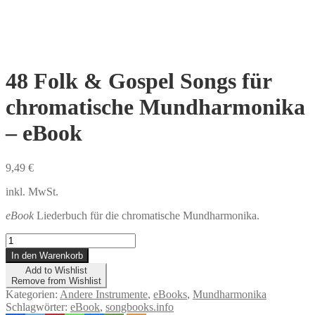
48 Folk & Gospel Songs für
chromatische Mundharmonika
– eBook
9,49
€
inkl. MwSt.
eBook
Liederbuch für die chromatische Mundharmonika.
48
Folk
In den Warenkorb
&
Add to Wishlist
Gospel
Remove from Wishlist
Songs
Kategorien:
Andere Instrumente
,
eBooks
,
Mundharmonika
für
Schlagwörter:
eBook
,
songbooks.info
chromatische