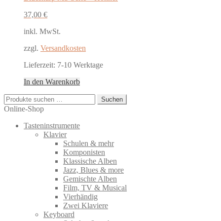
37,00
€
inkl. MwSt.
zzgl.
Versandkosten
Lieferzeit:
7-10 Werktage
In den Warenkorb
Suchen
Suchen
nach:
Online-Shop
Tasteninstrumente
Klavier
Schulen & mehr
Komponisten
Klassische Alben
Jazz, Blues & more
Gemischte Alben
Film, TV & Musical
Vierhändig
Zwei Klaviere
Keyboard