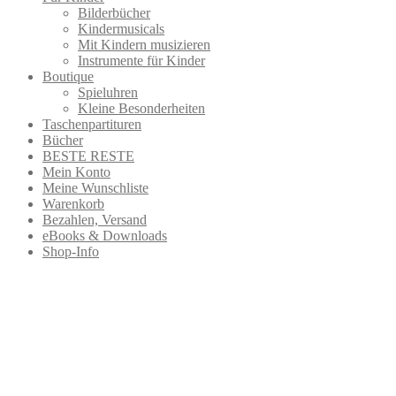
Bilderbücher
Kindermusicals
Mit Kindern musizieren
Instrumente für Kinder
Boutique
Spieluhren
Kleine Besonderheiten
Taschenpartituren
Bücher
BESTE RESTE
Mein Konto
Meine Wunschliste
Warenkorb
Bezahlen, Versand
eBooks & Downloads
Shop-Info