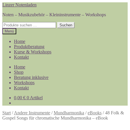
Zur
Zum
Linzer Notenladen
Navigation
Inhalt
Noten – Musikzubehör – Kleininstrumente – Workshops
springen
springen
Suchen
Suchen
nach:
Menü
Home
Produktberatung
Kurse & Workshops
Kontakt
Home
Shop
Beratung inklusive
Workshops
Kontakt
0,00
€
0 Artikel
Start
/
Andere Instrumente
/
Mundharmonika
/
eBooks
/
48 Folk &
Gospel Songs für chromatische Mundharmonika – eBook