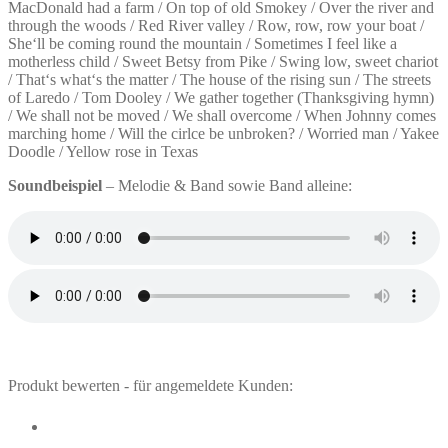
MacDonald had a farm / On top of old Smokey / Over the river and
through the woods / Red River valley / Row, row, row your boat /
She‘ll be coming round the mountain / Sometimes I feel like a
motherless child / Sweet Betsy from Pike / Swing low, sweet chariot
/ That‘s what‘s the matter / The house of the rising sun / The streets
of Laredo / Tom Dooley / We gather together (Thanksgiving hymn)
/ We shall not be moved / We shall overcome / When Johnny comes
marching home / Will the cirlce be unbroken? / Worried man / Yakee
Doodle / Yellow rose in Texas
Soundbeispiel
– Melodie & Band sowie Band alleine:
Produkt bewerten - für angemeldete Kunden: