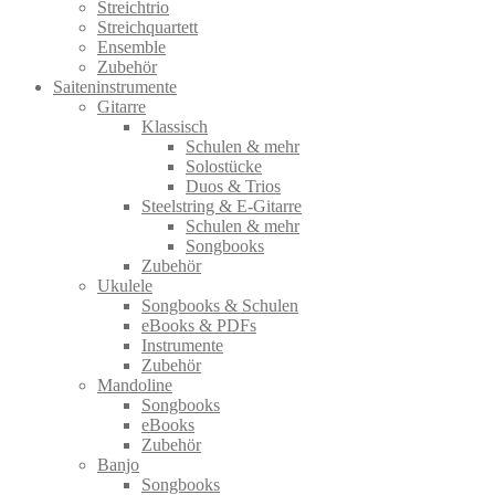
Streichtrio
Streichquartett
Ensemble
Zubehör
Saiteninstrumente
Gitarre
Klassisch
Schulen & mehr
Solostücke
Duos & Trios
Steelstring & E-Gitarre
Schulen & mehr
Songbooks
Zubehör
Ukulele
Songbooks & Schulen
eBooks & PDFs
Instrumente
Zubehör
Mandoline
Songbooks
eBooks
Zubehör
Banjo
Songbooks