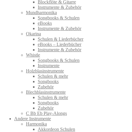
Blockflöte & Gitarre
Instrumente & Zubehör
Mundharmonika
Songbooks & Schulen
eBooks
Instrumente & Zubehör
Okarina
Schulen & Liederbücher
eBooks – Liederbücher
Instrumente & Zubehör
Whistle
Songbooks & Schulen
Instrumente
Holzblasinstrumente
Schulen & mehr
Songbooks
Zubehör
Blechblasinstrumente
Schulen & mehr
Songbooks
Zubehör
C Bb Eb Play-Alongs
Andere Instrumente
Harmonika
Akkordeon Schulen