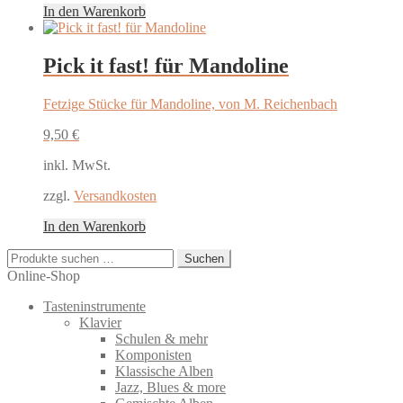
In den Warenkorb
Pick it fast! für Mandoline
Fetzige Stücke für Mandoline, von M. Reichenbach
9,50
€
inkl. MwSt.
zzgl.
Versandkosten
In den Warenkorb
Suchen
Suchen
nach:
Online-Shop
Tasteninstrumente
Klavier
Schulen & mehr
Komponisten
Klassische Alben
Jazz, Blues & more