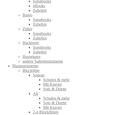
Songbooks
eBooks
Zubehör
Banjo
Songbooks
Zubehör
Zither
Songbooks
Zubehör
Hackbrett
Songbooks
Zubehör
Bassgitarre
andere Saiteninstrumente
Blasinstrumente
Blockflöte
Sopran
Schulen & mehr
Mit Klavier
Solo & Duette
Alt
Schulen & mehr
Solo & Duette
Mit Klavier
2-4 Blockflöten