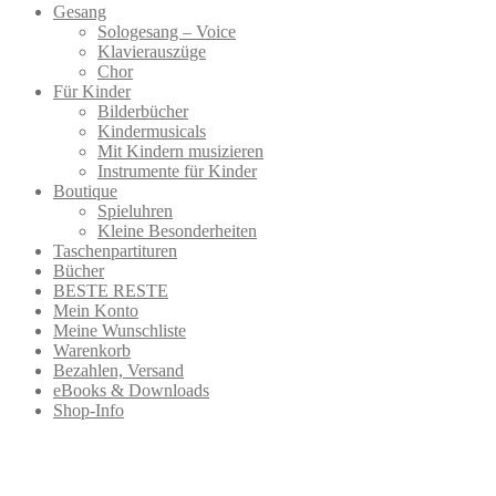
Gesang
Sologesang – Voice
Klavierauszüge
Chor
Für Kinder
Bilderbücher
Kindermusicals
Mit Kindern musizieren
Instrumente für Kinder
Boutique
Spieluhren
Kleine Besonderheiten
Taschenpartituren
Bücher
BESTE RESTE
Mein Konto
Meine Wunschliste
Warenkorb
Bezahlen, Versand
eBooks & Downloads
Shop-Info