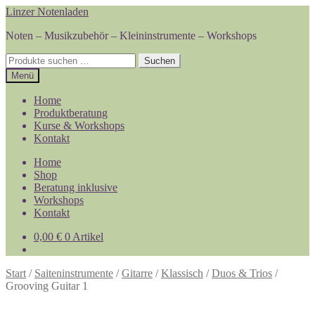
Zur
Zum
Linzer Notenladen
Navigation
Inhalt
Noten – Musikzubehör – Kleininstrumente – Workshops
springen
springen
Suchen
Suchen
nach:
Menü
Home
Produktberatung
Kurse & Workshops
Kontakt
Home
Shop
Beratung inklusive
Workshops
Kontakt
0,00
€
0 Artikel
Start
/
Saiteninstrumente
/
Gitarre
/
Klassisch
/
Duos & Trios
/
Grooving Guitar 1