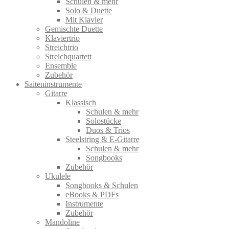
Schulen & mehr
Solo & Duette
Mit Klavier
Gemischte Duette
Klaviertrio
Streichtrio
Streichquartett
Ensemble
Zubehör
Saiteninstrumente
Gitarre
Klassisch
Schulen & mehr
Solostücke
Duos & Trios
Steelstring & E-Gitarre
Schulen & mehr
Songbooks
Zubehör
Ukulele
Songbooks & Schulen
eBooks & PDFs
Instrumente
Zubehör
Mandoline