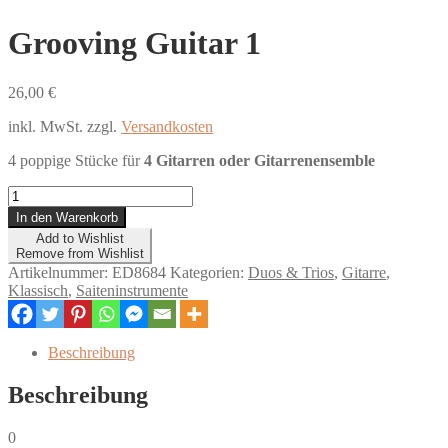
Grooving Guitar 1
26,00
€
inkl. MwSt.
zzgl.
Versandkosten
4 poppige Stücke für
4 Gitarren oder Gitarrenensemble
Grooving
Guitar
In den Warenkorb
1
Add to Wishlist
Menge
Remove from Wishlist
Artikelnummer:
ED8684
Kategorien:
Duos & Trios
,
Gitarre
,
Klassisch
,
Saiteninstrumente
Beschreibung
Beschreibung
0