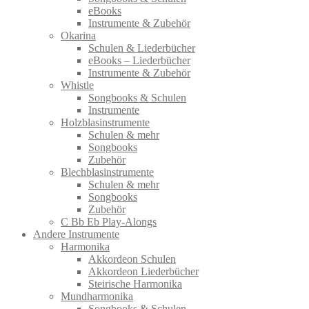
eBooks
Instrumente & Zubehör
Okarina
Schulen & Liederbücher
eBooks – Liederbücher
Instrumente & Zubehör
Whistle
Songbooks & Schulen
Instrumente
Holzblasinstrumente
Schulen & mehr
Songbooks
Zubehör
Blechblasinstrumente
Schulen & mehr
Songbooks
Zubehör
C Bb Eb Play-Alongs
Andere Instrumente
Harmonika
Akkordeon Schulen
Akkordeon Liederbücher
Steirische Harmonika
Mundharmonika
Songbooks & Schulen