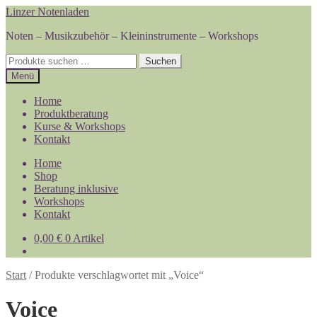
Zur
Zum
Linzer Notenladen
Navigation
Inhalt
Noten – Musikzubehör – Kleininstrumente – Workshops
springen
springen
Suchen
Suchen
nach:
Menü
Home
Produktberatung
Kurse & Workshops
Kontakt
Home
Shop
Beratung inklusive
Workshops
Kontakt
0,00
€
0 Artikel
Start
/
Produkte verschlagwortet mit „Voice“
Voice