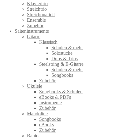
Klaviertrio
Streichtrio
Streichquartett
Ensemble
Zubehör
Saiteninstrumente
Gitarre
Klassisch
Schulen & mehr
Solostücke
Duos & Trios
Steelstring & E-Gitarre
Schulen & mehr
Songbooks
Zubehör
Ukulele
Songbooks & Schulen
eBooks & PDFs
Instrumente
Zubehör
Mandoline
Songbooks
eBooks
Zubehör
Banjo