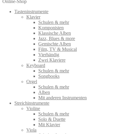
nach:
Online-Shop
Tasteninstrumente
Klavier
Schulen & mehr
Komponisten
Klassische Alben
Jazz, Blues & more
Gemischte Alben
Film, TV & Musical
Vierhändig
Zwei Klaviere
Keyboard
Schulen & mehr
Songbooks
Orgel
Schulen & mehr
Alben
Mit anderen Instrumenten
Streichinstrumente
Violine
Schulen & mehr
Solo & Duette
Mit Klavier
Viola