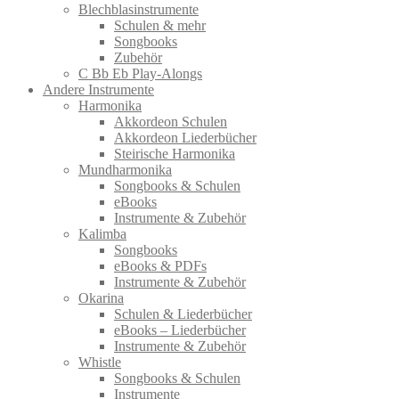
Blechblasinstrumente
Schulen & mehr
Songbooks
Zubehör
C Bb Eb Play-Alongs
Andere Instrumente
Harmonika
Akkordeon Schulen
Akkordeon Liederbücher
Steirische Harmonika
Mundharmonika
Songbooks & Schulen
eBooks
Instrumente & Zubehör
Kalimba
Songbooks
eBooks & PDFs
Instrumente & Zubehör
Okarina
Schulen & Liederbücher
eBooks – Liederbücher
Instrumente & Zubehör
Whistle
Songbooks & Schulen
Instrumente