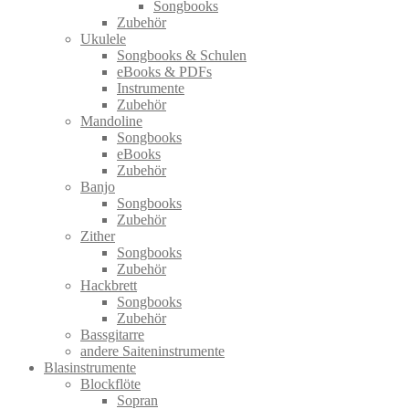
Songbooks
Zubehör
Ukulele
Songbooks & Schulen
eBooks & PDFs
Instrumente
Zubehör
Mandoline
Songbooks
eBooks
Zubehör
Banjo
Songbooks
Zubehör
Zither
Songbooks
Zubehör
Hackbrett
Songbooks
Zubehör
Bassgitarre
andere Saiteninstrumente
Blasinstrumente
Blockflöte
Sopran