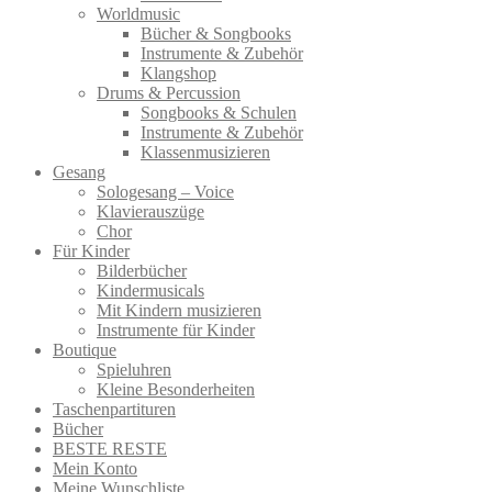
Worldmusic
Bücher & Songbooks
Instrumente & Zubehör
Klangshop
Drums & Percussion
Songbooks & Schulen
Instrumente & Zubehör
Klassenmusizieren
Gesang
Sologesang – Voice
Klavierauszüge
Chor
Für Kinder
Bilderbücher
Kindermusicals
Mit Kindern musizieren
Instrumente für Kinder
Boutique
Spieluhren
Kleine Besonderheiten
Taschenpartituren
Bücher
BESTE RESTE
Mein Konto
Meine Wunschliste