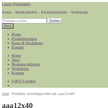
Zur
Zum
Linzer Notenladen
Navigation
Inhalt
Noten – Musikzubehör – Kleininstrumente – Workshops
springen
springen
Suchen
Suchen
nach:
Menü
Home
Produktberatung
Kurse & Workshops
Kontakt
Home
Shop
Beratung inklusive
Workshops
Kontakt
0,00
€
0 Artikel
Start
/
Produkte verschlagwortet mit „aaa12x40“
aaa12x40